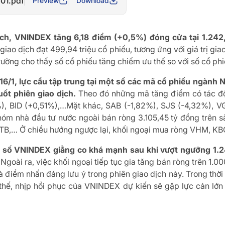
601.pdf
Preview
Download
 dịch, VNINDEX tăng 6,18 điểm (+0,5%) đóng cửa tại 1.24
 giao dịch đạt 499,94 triệu cổ phiếu, tương ứng với giá trị gi
trường cho thấy số cổ phiếu tăng chiếm ưu thế so với số cổ 
 16/1, lực cầu tập trung tại một số các mã cổ phiếu ngành
ốt phiên giao dịch.
Theo đó những mã tăng điểm có tác đ
), BID (+0,51%),…Mặt khác, SAB (-1,82%), SJS (-4,32%), V
hóm nhà đầu tư nước ngoài bán ròng 3.105,45 tỷ đồng trên sà
STB,… Ở chiều hướng ngược lại, khối ngoại mua ròng VHM, K
m số VNINDEX giằng co khá mạnh sau khi vượt ngưỡng 1.
 Ngoài ra, việc khối ngoại tiếp tục gia tăng bán ròng trên 1
à điểm nhấn đáng lưu ý trong phiên giao dịch này. Trong thời
 thế, nhịp hồi phục của VNINDEX dự kiến sẽ gặp lực cản lớn