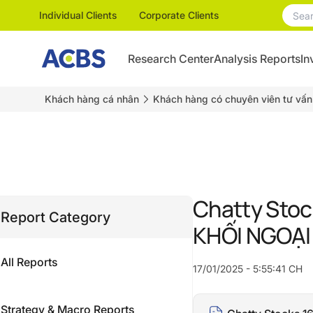
Individual Clients
Corporate Clients
Research Center
Analysis Reports
In
Khách hàng cá nhân
Khách hàng có chuyên viên tư vấn
Chatty Stoc
Report Category
KHỐI NGOẠI
All Reports
17/01/2025 - 5:55:41 CH
Strategy & Macro Reports