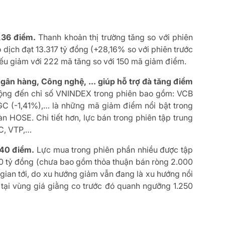
2,36 điểm.
Thanh khoản thị trường tăng so với phiên
ao dịch đạt 13.317 tỷ đồng (+28,16% so với phiên trước
phiếu giảm với 222 mã tăng so với 150 mã giảm điểm.
 Ngân hàng, Công nghệ, … giúp hỗ trợ đà tăng điểm
ộng đến chỉ số VNINDEX trong phiên bao gồm: VCB
GC (-1,41%),… là những mã giảm điểm nổi bật trong
n HOSE. Chi tiết hơn, lực bán trong phiên tập trung
BC, VTP,…
240 điểm.
Lực mua trong phiên phần nhiều được tập
.000 tỷ đồng (chưa bao gồm thỏa thuận bán ròng 2.000
 gian tới, do xu hướng giảm vẫn đang là xu hướng nổi
 tại vùng giá giằng co trước đó quanh ngưỡng 1.250