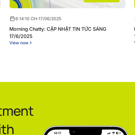
6:14:10 CH
-
17/06/2025
Morning Chatty: CẬP NHẬT TIN TỨC SÁNG
17/6/2025
View now
stment
ith