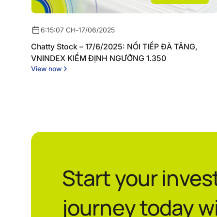
6:15:07 CH
-
17/06/2025
Chatty Stock – 17/6/2025: NỐI TIẾP ĐÀ TĂNG,
VNINDEX KIỂM ĐỊNH NGƯỠNG 1.350
View now
Start your inve
journey today w