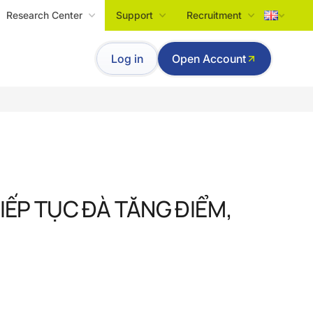
Research Center
Support
Recruitment
Tiếng Việt
Log in
Open Account
English
TIẾP TỤC ĐÀ TĂNG ĐIỂM,