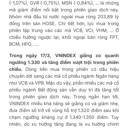
(-1,07%), GVR (-0,75%), MSN (-0,84%), … là những
mã giảm điểm nổi bật trong phiên giao dịch này.
Nhóm nhà đầu tư nước ngoài mua ròng 203,89 tỷ
đồng trên sàn HOSE. Chi tiết hơn, lực mua trong
phiên tập trung vào các mã VCB, VCI, VHM, … Ở
chiều hướng ngược lại, khối ngoại bán ròng FPT,
BCM, HPG, ….
Trong ngày 17/3, VNINDEX giằng co quanh
ngưỡng 1.330 và tăng điểm vượt trội trong phiên
chiều.
Dòng tiền mua trong phiên có dấu hiệu
chuyển dời sang các mã cổ phiếu ngành Ngân hàng
như VCB và VPB. Mặc dù vậy, phần nhiều các mã cổ
phiếu ngành Bất động sản vẫn duy trì đà tăng tốt
trong phiên giao dịch này. Trong ngắn hạn tới,
VNINDEX nhiều khả năng sẽ giằng co và giảm nhẹ,
đưa điểm số trở về vùng hỗ trợ 1.320 điểm sau khi
chạm ngưỡng kháng cự ở 1.340-1.350 điểm. Tuy
nhiên, do xu hướng tăng đang là xu hướng chính