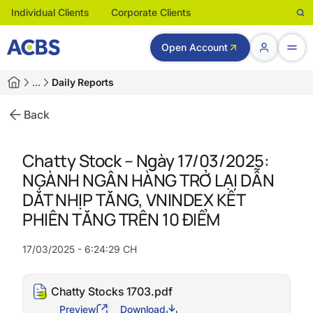
Individual Clients
Corporate Clients
Open Account
…
Daily Reports
Back
Chatty Stock – Ngày 17/03/2025:
NGÀNH NGÂN HÀNG TRỞ LẠI DẪN
DẮT NHỊP TĂNG, VNINDEX KẾT
PHIÊN TĂNG TRÊN 10 ĐIỂM
17/03/2025 - 6:24:29 CH
Chatty Stocks 1703.pdf
Preview
Download