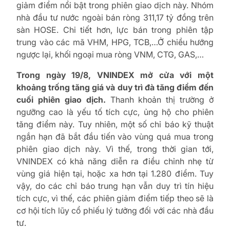
giảm điểm nổi bật trong phiên giao dịch này. Nhóm
nhà đầu tư nước ngoài bán ròng 311,17 tỷ đồng trên
sàn HOSE. Chi tiết hơn, lực bán trong phiên tập
trung vào các mã VHM, HPG, TCB,…Ở chiều hướng
ngược lại, khối ngoại mua ròng VNM, CTG, GAS,…
Trong ngày 19/8, VNINDEX mở cửa với một
khoảng trống tăng giá và duy trì đà tăng điểm đến
cuối phiên giao dịch.
Thanh khoản thị trường ở
ngưỡng cao là yếu tố tích cực, ủng hộ cho phiên
tăng điểm này. Tuy nhiên, một số chỉ báo kỹ thuật
ngắn hạn đã bắt đầu tiến vào vùng quá mua trong
phiên giao dịch này. Vì thế, trong thời gian tới,
VNINDEX có khả năng diễn ra điều chỉnh nhẹ từ
vùng giá hiện tại, hoặc xa hơn tại 1.280 điểm. Tuy
vậy, do các chỉ báo trung hạn vẫn duy trì tín hiệu
tích cực, vì thế, các phiên giảm điểm tiếp theo sẽ là
cơ hội tích lũy cổ phiếu lý tưởng đối với các nhà đầu
tư.