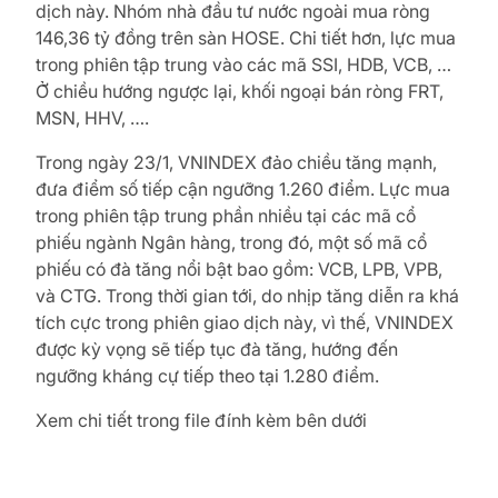
dịch này. Nhóm nhà đầu tư nước ngoài mua ròng
146,36 tỷ đồng trên sàn HOSE. Chi tiết hơn, lực mua
trong phiên tập trung vào các mã SSI, HDB, VCB, …
Ở chiều hướng ngược lại, khối ngoại bán ròng FRT,
MSN, HHV, ….
Trong ngày 23/1, VNINDEX đảo chiều tăng mạnh,
đưa điểm số tiếp cận ngưỡng 1.260 điểm. Lực mua
trong phiên tập trung phần nhiều tại các mã cổ
phiếu ngành Ngân hàng, trong đó, một số mã cổ
phiếu có đà tăng nổi bật bao gồm: VCB, LPB, VPB,
và CTG. Trong thời gian tới, do nhịp tăng diễn ra khá
tích cực trong phiên giao dịch này, vì thế, VNINDEX
được kỳ vọng sẽ tiếp tục đà tăng, hướng đến
ngưỡng kháng cự tiếp theo tại 1.280 điểm.
Xem chi tiết trong file đính kèm bên dưới