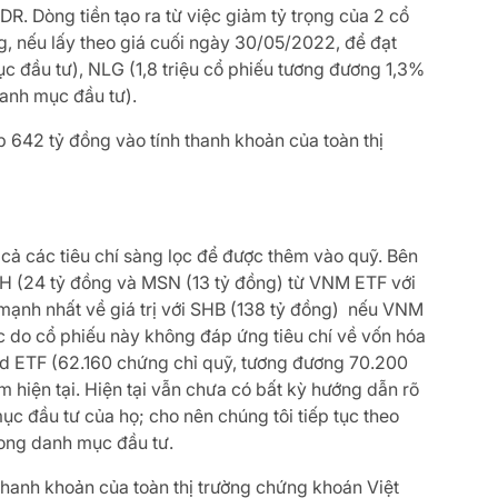
R. Dòng tiền tạo ra từ việc giảm tỷ trọng của 2 cổ
g, nếu lấy theo giá cuối ngày 30/05/2022, để đạt
c đầu tư), NLG (1,8 triệu cổ phiếu tương đương 1,3%
danh mục đầu tư).
p 642 tỷ đồng vào tính thanh khoản của toàn thị
cả các tiêu chí sàng lọc để được thêm vào quỹ. Bên
PH (24 tỷ đồng và MSN (13 tỷ đồng) từ VNM ETF với
ạnh nhất về giá trị với SHB (138 tỷ đồng) nếu VNM
c do cổ phiếu này không đáp ứng tiêu chí về vốn hóa
mond ETF (62.160 chứng chỉ quỹ, tương đương 70.200
 hiện tại. Hiện tại vẫn chưa có bất kỳ hướng dẫn rõ
ục đầu tư của họ; cho nên chúng tôi tiếp tục theo
trong danh mục đầu tư.
thanh khoản của toàn thị trường chứng khoán Việt