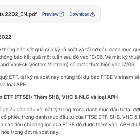
ts 22Q2_EN.pdf
Preview
Download
 2022
thông báo kết quả của kỳ rà soát và tái cơ cấu danh mục quý 
hông báo kết quả một tuần sau đó vào 10/06. Về mặt kỹ thuật,
and VanEck Vectors Vietnam) sẽ được thực hiện vào 17/06.
 quỹ ETF, tại kỳ rà soát này chúng tôi dự báo FTSE Vietnam s
và loại APH.
 ETF (FTSE): Thêm SHB, VHC & NLG và loại APH
 phiếu dẫn đầu về mặt tỷ trọng trong danh mục đầu tư tại đợ
i cổ phiếu trong danh mục đầu tư của FTSE ETF. SHB, VHC & 
cả các tiêu chí sàng lọc của FTSE để được thêm vào. APH dự
 hóa trong đợt rà soát này.