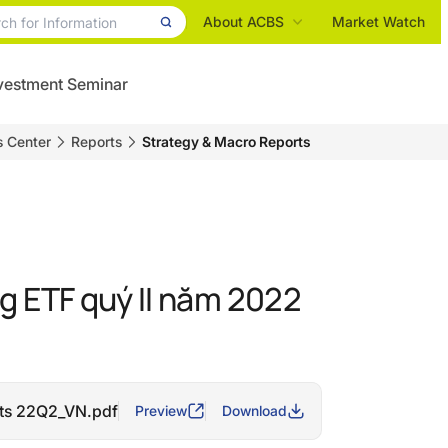
About ACBS
Market Watch
vestment Seminar
s Center
Reports
Strategy & Macro Reports
 ETF quý II năm 2022
ts 22Q2_VN.pdf
Preview
Download