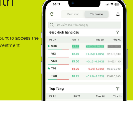
ith
ount to access the
nvestment