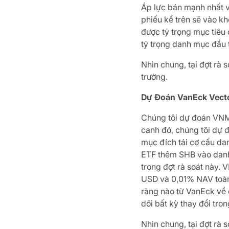
Áp lực bán mạnh nhất v
phiếu kể trên sẽ vào k
được tỷ trọng mục tiêu
tỷ trọng danh mục đầu 
Nhìn chung, tại đợt rà 
trường.
Dự Đoán VanEck Vecto
Chúng tôi dự đoán VNM 
canh đó, chúng tôi dự đ
mục đích tái cơ cấu da
ETF thêm SHB vào danh
trong đợt rà soát này. 
USD và 0,01% NAV toàn q
ràng nào từ VanEck về c
dõi bất kỳ thay đổi tro
Nhìn chung, tại đợt rà