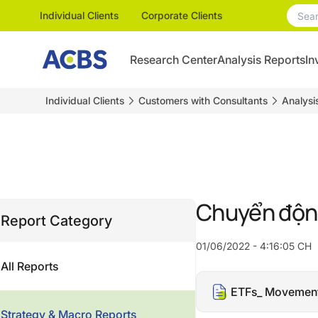
Individual Clients
Corporate Clients
Research Center
Analysis Reports
In
Individual Clients
Customers with Consultants
Analysi
Chuyển động
Report Category
01/06/2022 - 4:16:05 CH
All Reports
ETFs_ Movemen
Strategy & Macro Reports