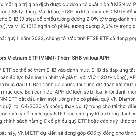
ề mặt giá trị giao dịch được dự đoán sẽ xuất hiện ở MSN và PD
hoảng 85 tỷ đồng. Mặt khác, FTSE có khả năng chi 289 tỷ đồn
 cho SHB (9 triệu cổ phiếu tương đương 2.0% tỷ trọng danh mụ
tư), và VHC (612 nghìn cổ phiếu tương đương 2,0% tỷ trọng 
soát quý II năm 2022, chúng tôi ước tính FTSE ETF sẽ đóng gó
rs Vietnam ETF (VNM): Thêm SHB và loại APH
ETF có thể sẽ thêm SHB vào danh mục. SHB đã đáp ứng tất 
oán áp lực bán mạnh nhất về giá trị với VIC (120 tỷ đồng), A
nh mục đầu tư. Bên cạnh đó chúng tôi cũng dự đoán lực mua m
 mục quỹ. Bên cạnh đó, APH dự kiến sẽ bị loại khỏi danh mụ
VNM ETF bắt đầu nắm một lượng nhỏ cổ phiếu quỹ VN Dia
uỹ) tại Q4/2020 và không thay đổi tỷ trọng cho tới thời điểm
ách xử lý cổ phiếu quỹ ETF hoặc các quỹ khác trong danh m
ng chính sách nắm giữ cổ phiếu quỹ ETF hoặc các quỹ khác 
 soát này, VNM ETF dự kiến sẽ đóng góp 606 tỷ đồng cho tính 