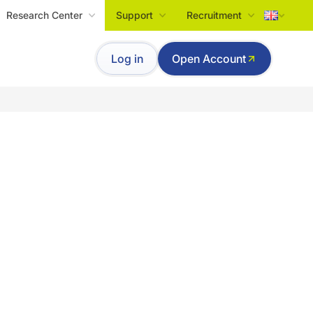
Research Center
Support
Recruitment
Tiếng Việt
Log in
Open Account
English