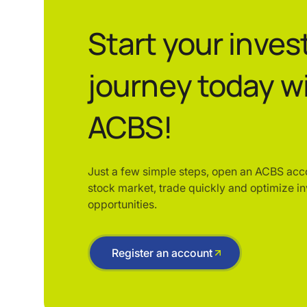
Start your inve
journey today w
ACBS!
Just a few simple steps, open an ACBS acc
stock market, trade quickly and optimize i
opportunities.
Register an account