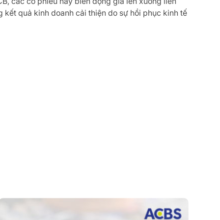
B, các cổ phiếu này biến động giá lên xuống liên
 kết quả kinh doanh cải thiện do sự hồi phục kinh tế