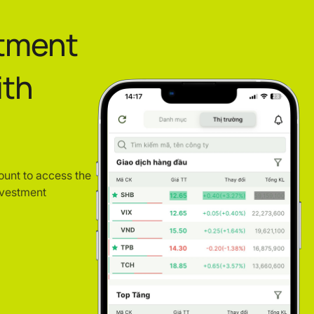
stment
ith
ount to access the
nvestment