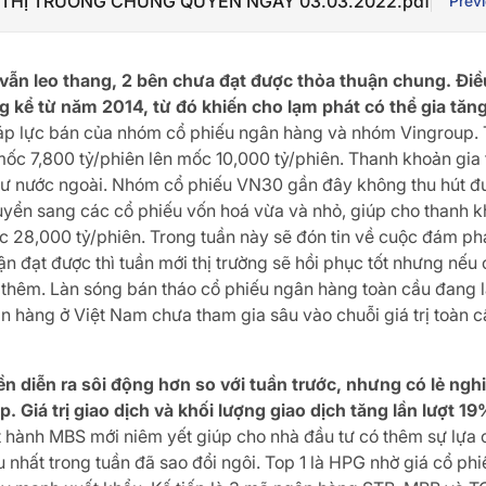
THỊ TRƯỜNG CHỨNG QUYỀN NGÀY 03.03.2022.pdf
Prev
vẫn leo thang, 2 bên chưa đạt được thỏa thuận chung. Điều
kể từ năm 2014, từ đó khiến cho lạm phát có thể gia tăng 
áp lực bán của nhóm cổ phiếu ngân hàng và nhóm Vingroup. 
 mốc 7,800 tỷ/phiên lên mốc 10,000 tỷ/phiên. Thanh khoản gia
u tư nước ngoài. Nhóm cổ phiếu VN30 gần đây không thu hút đư
chuyển sang các cổ phiếu vốn hoá vừa và nhỏ, giúp cho than
 28,000 tỷ/phiên. Trong tuần này sẽ đón tin về cuộc đám phá
n đạt được thì tuần mới thị trường sẽ hồi phục tốt nhưng nếu 
 thêm. Làn sóng bán tháo cổ phiếu ngân hàng toàn cầu đang l
hàng ở Việt Nam chưa tham gia sâu vào chuỗi giá trị toàn cầu
n diễn ra sôi động hơn so với tuần trước, nhưng có lẻ ngh
p. Giá trị giao dịch và khối lượng giao dịch tăng lần lượt 1
 hành MBS mới niêm yết giúp cho nhà đầu tư có thêm sự lựa c
 nhất trong tuần đã sao đổi ngôi. Top 1 là HPG nhờ giá cổ ph