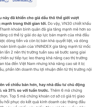
iew
Download
 này đã khiến cho giá dầu thô thế giới vượt
mạnh trong thời gian tới.
Do vậy, VN30 chiết khấu
Thanh khoản bình quân đã gia tăng mạnh mẽ hơn so
 tăng có thể lý giải do áp lực bán mạnh của nhà đầu
ợc dòng tiền và còn bị bán khá quyết liệt, và dòng
h khoản bình quân của VNINDEX gia tăng mạnh từ mốc
n lần 2 nên thị trường tuần sau sẽ bước sang giai
chiến sự tiếp tục leo thang khả năng cao thị trường
an tỏa đến Việt Nam nhưng khả năng cao sẽ ít bị
, phần lớn doanh thu lợi nhuận đến từ thị trường nội
iên về chiều bán hơn, hay nhà đầu tư chủ động
9% và 31% so với tuần trước.
Thêm 6 mã chứng
họn. Top 5 mã chứng khoán cơ sở có giá trị giao
iếu hồi phục do kết quả kinh doanh các tháng đầu