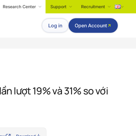
Research Center
Support
Recruitment
Tiếng Việt
Log in
Open Account
English
 lần lượt 19% và 31% so với