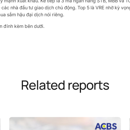
ẩy mạnh xuất khẩu. Kế tiếp là 3 mã ngân hàng STB, MBB và TC
ể các nhà đầu tư giao dịch chủ động. Top 5 là VRE nhờ kỳ vọng
ua sắm hậu đại dịch nói riêng.
tin đính kèm bên dưới.
Related reports