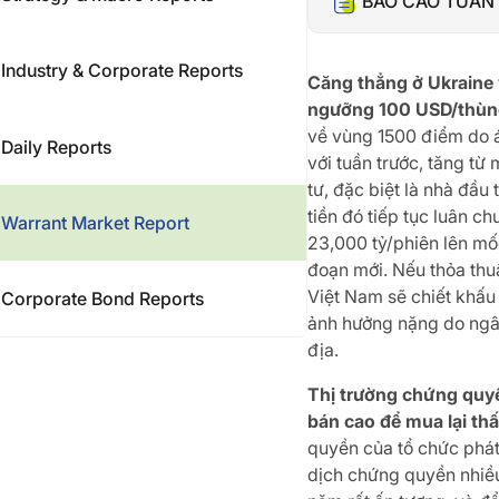
BÁO CÁO TUẦN 
Industry & Corporate Reports
Căng thẳng ở Ukraine 
ngưỡng 100 USD/thùng 
về vùng 1500 điểm do 
Daily Reports
với tuần trước, tăng từ
tư, đặc biệt là nhà đầ
tiền đó tiếp tục luân 
Warrant Market Report
23,000 tỷ/phiên lên mốc
đoạn mới. Nếu thỏa thuậ
Việt Nam sẽ chiết khấu
Corporate Bond Reports
ảnh hưởng nặng do ngân 
địa.
Thị trường chứng quyề
bán cao để mua lại thấ
quyền của tổ chức phát
dịch chứng quyền nhiều