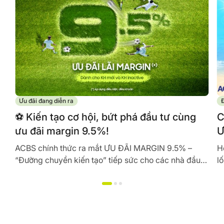
Ưu đãi đang diễn ra
Đ
️⚽ Kiến tạo cơ hội, bứt phá đầu tư cùng
C
ưu đãi margin 9.5%!
Ư
ACBS chính thức ra mắt ƯU ĐÃI MARGIN 9.5% –
H
“Đường chuyền kiến tạo” tiếp sức cho các nhà đầu
l
tư sở hữu nguồn vốn tối ưu, tự tin...
M