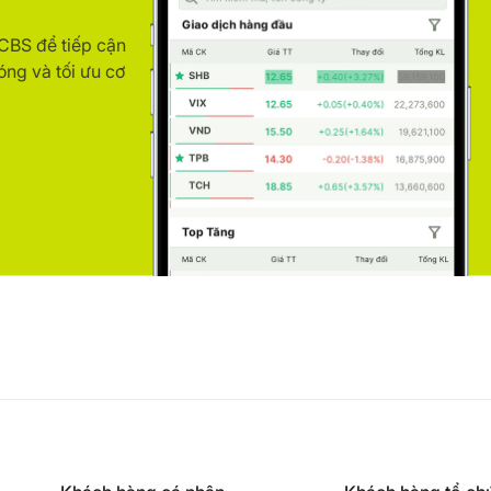
ACBS để tiếp cận
óng và tối ưu cơ