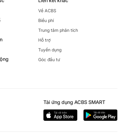
ức
Liên kết khác
Về ACBS
ế
Biểu phí
Trung tâm phân tích
ên
Hỗ trợ
Tuyển dụng
động
Góc đầu tư
Tải ứng dụng ACBS SMART