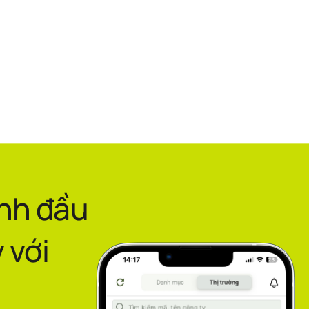
ình đầu
 với