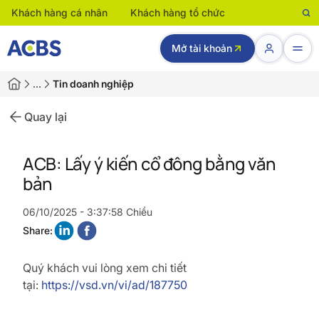
Khách hàng cá nhân
Khách hàng tổ chức
Mở tài khoản
…
Tin doanh nghiệp
Quay lại
ACB: Lấy ý kiến cổ đông bằng văn
bản
06/10/2025 - 3:37:58 Chiều
Share:
Quý khách vui lòng xem chi tiết
tại:
https://vsd.vn/vi/ad/187750