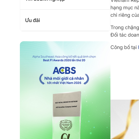
Vietnam Rep
hạng mục này
chỉ riêng c
Ưu đãi
Trong chặng 
Đối tác doa
Công bố tại