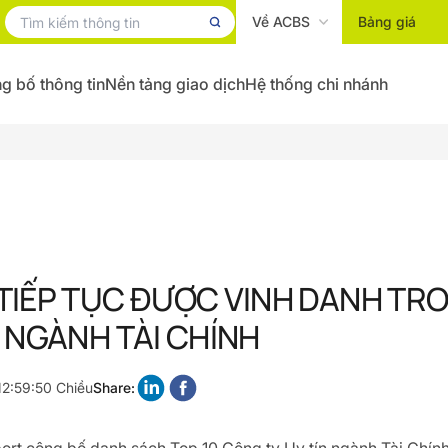
Về ACBS
Bảng giá
g bố thông tin
Nền tảng giao dịch
Hệ thống chi nhánh
TIẾP TỤC ĐƯỢC VINH DANH TRO
N NGÀNH TÀI CHÍNH
12:59:50 Chiều
Share: