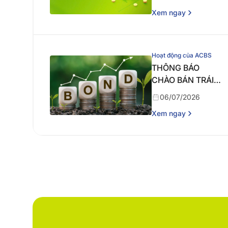
QUỸ MỞ TẠI TRỤ
Xem ngay
SỞ CHÍNH ACBS
Hoạt động của ACBS
THÔNG BÁO
CHÀO BÁN TRÁI
PHIẾU RA CÔNG
06/07/2026
CHÚNG ĐỢT 1
Xem ngay
NĂM 2026