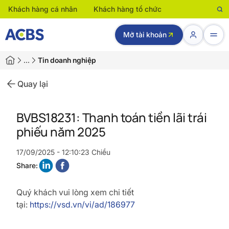
Khách hàng cá nhân
Khách hàng tổ chức
Mở tài khoản
…
Tin doanh nghiệp
Quay lại
BVBS18231: Thanh toán tiền lãi trái
phiếu năm 2025
17/09/2025 - 12:10:23 Chiều
Share:
Quý khách vui lòng xem chi tiết
tại:
https://vsd.vn/vi/ad/186977