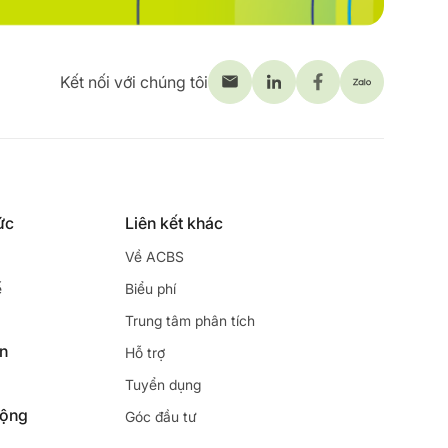
Kết nối với chúng tôi
ức
Liên kết khác
Về ACBS
ế
Biểu phí
Trung tâm phân tích
ên
Hỗ trợ
Tuyển dụng
động
Góc đầu tư