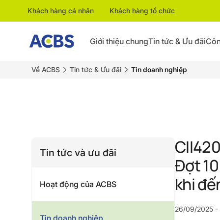
Khách hàng cá nhân
Khách hàng tổ chức
Giới thiệu chung
Tin tức & Ưu đãi
Côn
Về ACBS
Tin tức & Ưu đãi
Tin doanh nghiệp
CII420
Tin tức và ưu đãi
Đợt 10
khi đế
Hoạt động của ACBS
26/09/2025 -
Tin doanh nghiệp