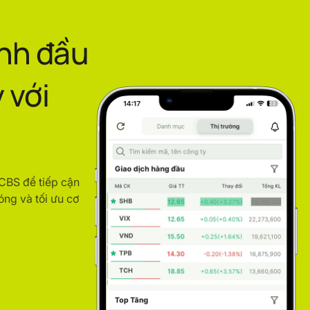
ình đầu
 với
ACBS để tiếp cận
óng và tối ưu cơ