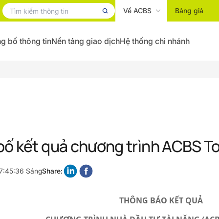
Về ACBS
Bảng giá
g bố thông tin
Nền tảng giao dịch
Hệ thống chi nhánh
ố kết quả chương trình ACBS To
 7:45:36 Sáng
Share:
THÔNG BÁO KẾT QUẢ