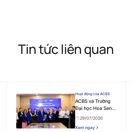
Tin tức liên quan
Hoạt động của ACBS
ACBS và Trường
Đại học Hoa Sen
ký kết hợp tác
29/07/2026
chiến lược, đồng
Xem ngay
hành phát triển