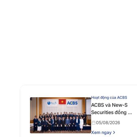
Hoạt động của ACBS
ACBS và New-S
Securities đồng tổ
chức chuỗi sự
05/08/2026
kiện “Vietnam
Xem ngay
Economic