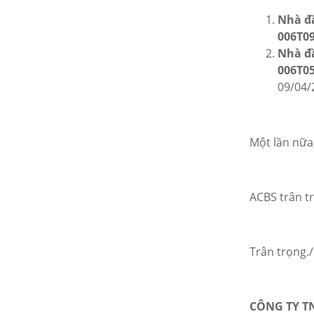
Nhà đầ
006T09
Nhà đ
006T05
09/04/
Một lần nữa
ACBS trân t
Trân trọng./
CÔNG TY T