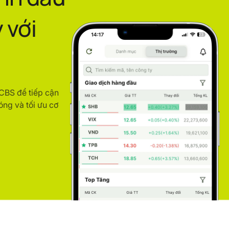
 với
ACBS để tiếp cận
óng và tối ưu cơ