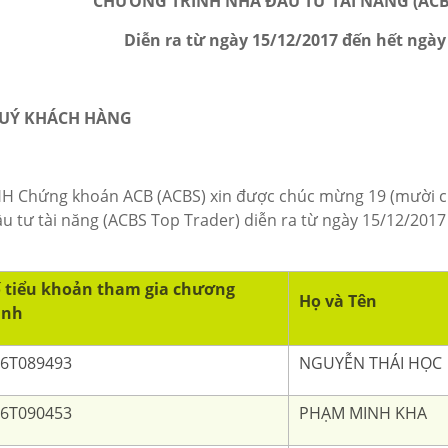
CHƯƠNG TRÌNH NHÀ ĐẦU TƯ TÀI NĂNG (ACB
Diễn ra từ ngày 15/12/2017 đến hết ngày
 QUÝ KHÁCH HÀNG
H Chứng khoán ACB (ACBS) xin được chúc mừng 19 (mười ch
u tư tài năng (ACBS Top Trader) diễn ra từ ngày 15/12/2017
 tiểu khoản tham gia chương
Họ và Tên
ình
6T089493
NGUYỄN THÁI HỌC
6T090453
PHẠM MINH KHA