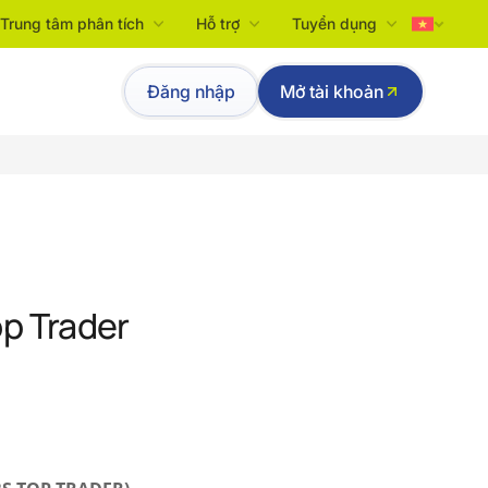
Trung tâm phân tích
Hỗ trợ
Tuyển dụng
Tiếng Việt
Đăng nhập
Mở tài khoản
English
p Trader