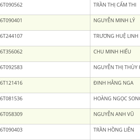
6T090562
TRẦN THỊ CẨM THI
6T090401
NGUYỄN MINH LÝ
6T244107
TRƯƠNG HUỆ LINH
6T356062
CHU MINH HIẾU
6T092583
NGUYỄN THỊ THÙY
6T121416
ĐINH HẰNG NGA
6T081536
HOÀNG NGỌC SON
6T058309
NGUYỄN ANH VŨ
6T090403
TRẦN HỒNG LIÊN