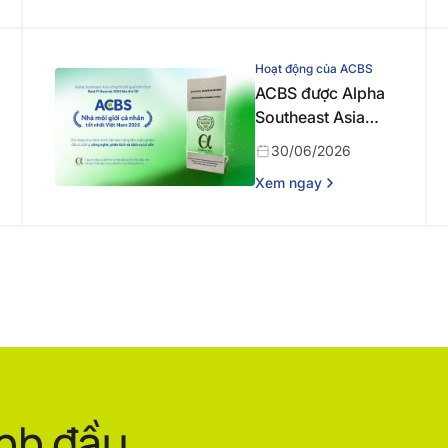
nguồn nhân lực
chất lượng cao
cho thị trường vốn
Hoạt động của ACBS
ACBS được Alpha
Southeast Asia
vinh danh Nhà môi
30/06/2026
giới cá nhân tốt
Xem ngay
nhất Việt Nam
2026
ình đầu