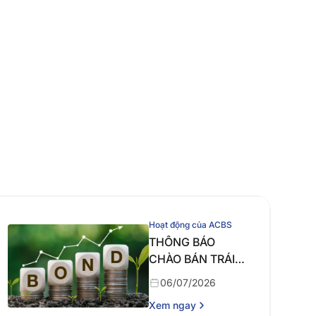
Hoạt động của ACBS
THÔNG BÁO
CHÀO BÁN TRÁI
PHIẾU RA CÔNG
06/07/2026
CHÚNG ĐỢT 1
Xem ngay
NĂM 2026