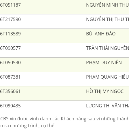
6T051187
NGUYỄN MINH THU
6T217590
NGUYỄN THỊ THU 
6T113589
BÙI ANH ĐÀO
6T090577
TRẦN THÁI NGUYÊ
6T050530
PHẠM DUY NIÊN
6T087381
PHẠM QUANG HIẾU
6T356061
HỒ THỊ MỸ NGỌC
6T090435
LƯƠNG THỊ VÂN T
ACBS xin được vinh danh các Khách hàng sau vì những thành
ễn ra chương trình, cụ thể: