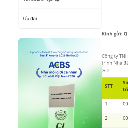
Ưu đãi
Kính gửi:
Công ty TNH
trình Nhà đầ
sau:
Số
STT
tr
1
00
2
00