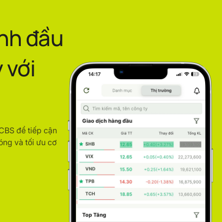
ình đầu
 với
ACBS để tiếp cận
óng và tối ưu cơ