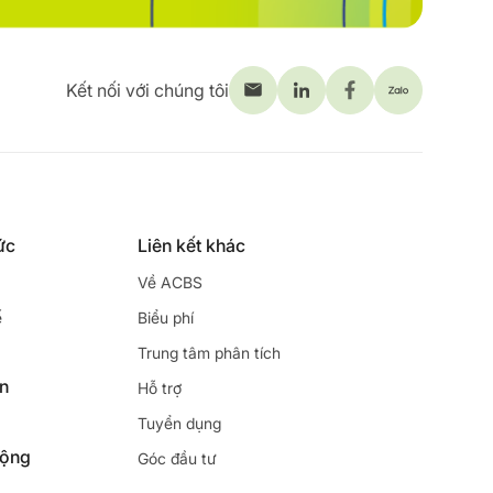
Kết nối với chúng tôi
ức
Liên kết khác
Về ACBS
ế
Biểu phí
Trung tâm phân tích
ên
Hỗ trợ
Tuyển dụng
động
Góc đầu tư