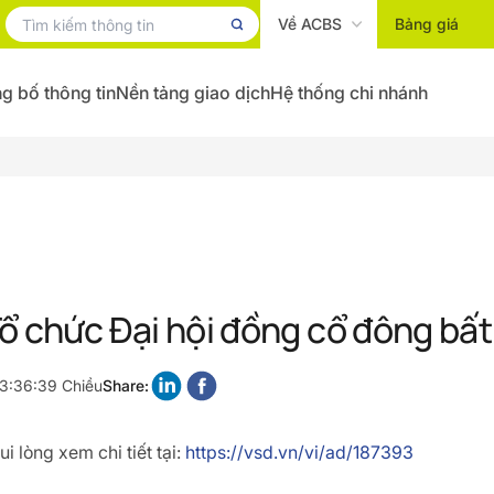
Về ACBS
Bảng giá
g bố thông tin
Nền tảng giao dịch
Hệ thống chi nhánh
ổ chức Đại hội đồng cổ đông b
 3:36:39 Chiều
Share:
i lòng xem chi tiết tại:
https://vsd.vn/vi/ad/187393