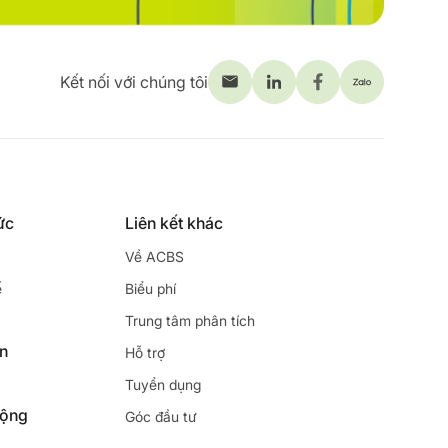
Kết nối với chúng tôi
ức
Liên kết khác
Về ACBS
ế
Biểu phí
Trung tâm phân tích
ên
Hỗ trợ
Tuyển dụng
động
Góc đầu tư