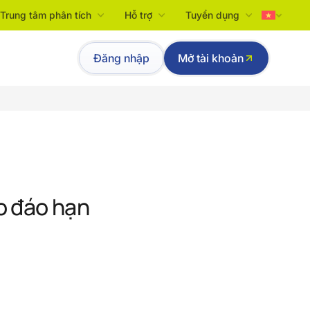
Trung tâm phân tích
Hỗ trợ
Tuyển dụng
Tiếng Việt
Đăng nhập
Mở tài khoản
English
o đáo hạn