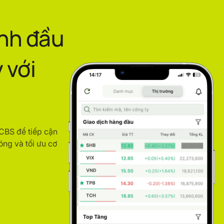
ình đầu
 với
ACBS để tiếp cận
óng và tối ưu cơ