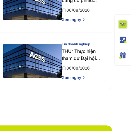
bằng cổ phiếu
năm 2025
06/08/2026
Xem ngay
Tin doanh nghiệp
THU: Thực hiện
tham dự Đại hội
đồng cổ đông
06/08/2026
thường niên năm
Xem ngay
2026