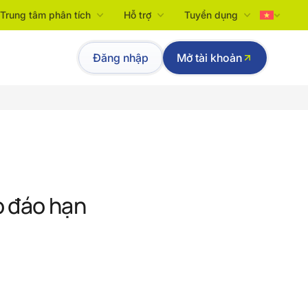
Trung tâm phân tích
Hỗ trợ
Tuyển dụng
Tiếng Việt
Đăng nhập
Mở tài khoản
English
 đáo hạn