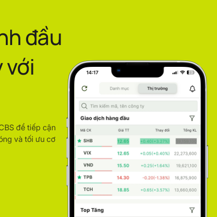
ình đầu
 với
ACBS để tiếp cận
óng và tối ưu cơ