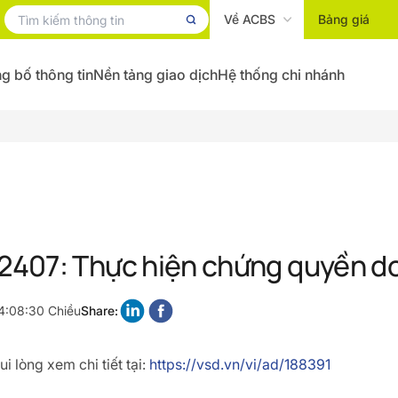
Về ACBS
Bảng giá
g bố thông tin
Nền tảng giao dịch
Hệ thống chi nhánh
407: Thực hiện chứng quyền do
4:08:30 Chiều
Share:
i lòng xem chi tiết tại:
https://vsd.vn/vi/ad/188391