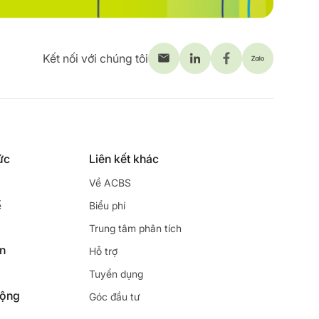
Kết nối với chúng tôi
ức
Liên kết khác
Về ACBS
ế
Biểu phí
Trung tâm phân tích
ên
Hỗ trợ
Tuyển dụng
động
Góc đầu tư