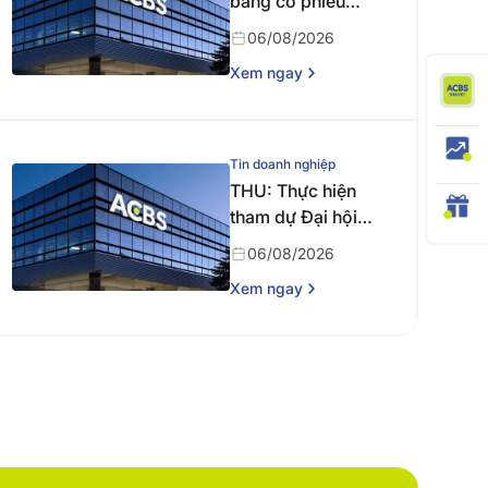
bằng cổ phiếu
năm 2025
06/08/2026
Xem ngay
Tin doanh nghiệp
THU: Thực hiện
tham dự Đại hội
đồng cổ đông
06/08/2026
thường niên năm
Xem ngay
2026