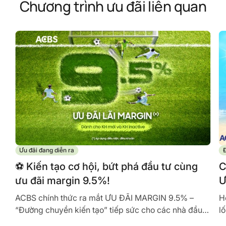
Chương trình ưu đãi liên quan
Ưu đãi đang diễn ra
Đ
️⚽ Kiến tạo cơ hội, bứt phá đầu tư cùng
C
ưu đãi margin 9.5%!
Ư
ACBS chính thức ra mắt ƯU ĐÃI MARGIN 9.5% –
H
“Đường chuyền kiến tạo” tiếp sức cho các nhà đầu
l
tư sở hữu nguồn vốn tối ưu, tự tin...
M