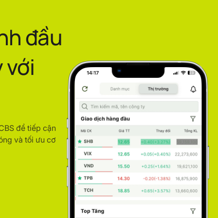
ình đầu
 với
ACBS để tiếp cận
óng và tối ưu cơ