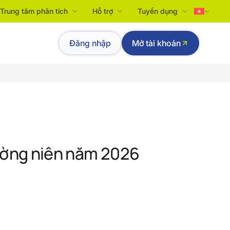
Trung tâm phân tích
Hỗ trợ
Tuyển dụng
Tiếng Việt
Đăng nhập
Mở tài khoản
English
hường niên năm 2026