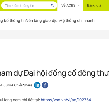
Về ACBS
Bảng giá
g bố thông tin
Nền tảng giao dịch
Hệ thống chi nhánh
ham dự Đại hội đồng cổ đông t
 4:08:44 Chiều
Share:
i lòng xem chi tiết tại:
https://vsd.vn/vi/ad/192754