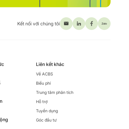
Kết nối với chúng tôi
ức
Liên kết khác
Về ACBS
ế
Biểu phí
Trung tâm phân tích
ên
Hỗ trợ
Tuyển dụng
động
Góc đầu tư