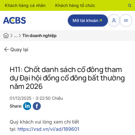
Khách hàng cá nhân
Khách hàng tổ chức
Mở tài khoản
…
Tin doanh nghiệp
Quay lại
H11: Chốt danh sách cổ đông tham
dự Đại hội đồng cổ đông bất thường
năm 2026
01/12/2025 - 3:22:50 Chiều
Share:
Quý khách vui lòng xem chi tiết
tại:
https://vsd.vn/vi/ad/189601