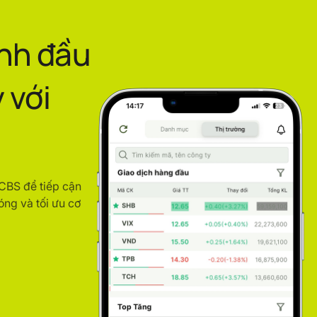
ình đầu
 với
ACBS để tiếp cận
óng và tối ưu cơ