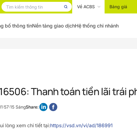
Về ACBS
Bảng giá
g bố thông tin
Nền tảng giao dịch
Hệ thống chi nhánh
506: Thanh toán tiền lãi trái 
11:57:15 Sáng
Share:
i lòng xem chi tiết tại:
https://vsd.vn/vi/ad/186991