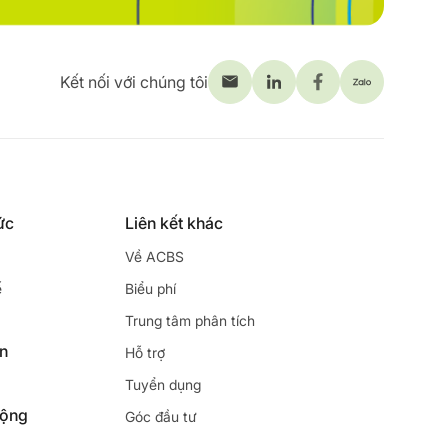
Kết nối với chúng tôi
ức
Liên kết khác
Về ACBS
ế
Biểu phí
Trung tâm phân tích
ên
Hỗ trợ
Tuyển dụng
động
Góc đầu tư