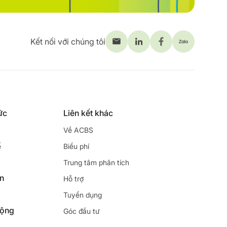
Kết nối với chúng tôi
ức
Liên kết khác
Về ACBS
ế
Biểu phí
Trung tâm phân tích
ên
Hỗ trợ
Tuyển dụng
động
Góc đầu tư