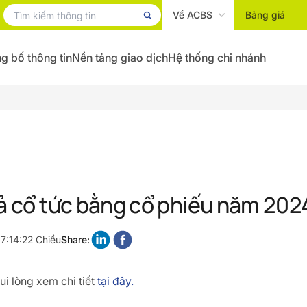
Về ACBS
Bảng giá
g bố thông tin
Nền tảng giao dịch
Hệ thống chi nhánh
rả cổ tức bằng cổ phiếu năm 202
7:14:22 Chiều
Share:
i lòng xem chi tiết
tại đây.