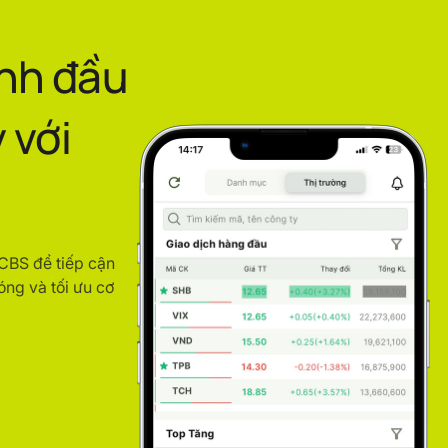
ình đầu
 với
ACBS để tiếp cận
óng và tối ưu cơ