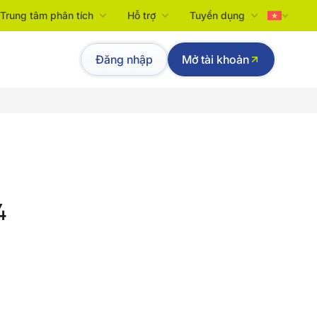
Trung tâm phân tích
Hỗ trợ
Tuyển dụng
Tiếng Việt
Đăng nhập
Mở tài khoản
English
4