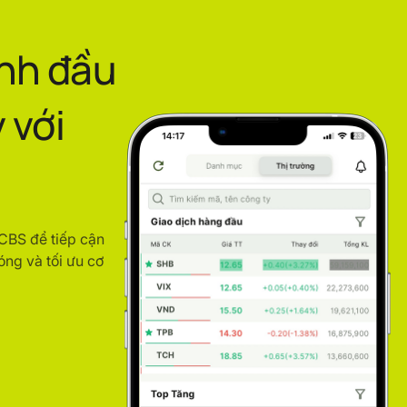
ình đầu
 với
ACBS để tiếp cận
óng và tối ưu cơ