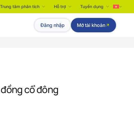
Trung tâm phân tích
Hỗ trợ
Tuyển dụng
Tiếng Việt
Đăng nhập
Mở tài khoản
English
i đồng cổ đông