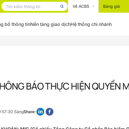
Về ACBS
Bảng giá
g bố thông tin
Nền tảng giao dịch
Hệ thống chi nhánh
THÔNG BÁO THỰC HIỆN QUYỀN 
9:57:30 Sáng
Share: