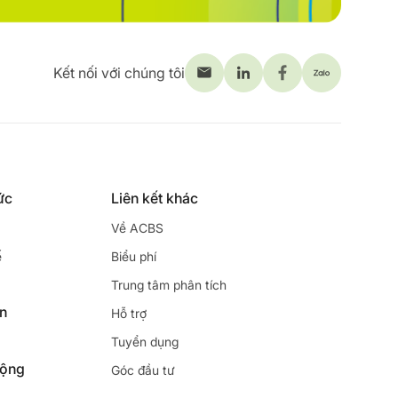
Kết nối với chúng tôi
ức
Liên kết khác
Về ACBS
ế
Biểu phí
Trung tâm phân tích
ên
Hỗ trợ
Tuyển dụng
động
Góc đầu tư