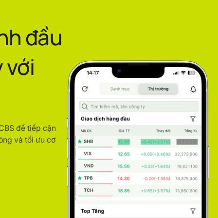
ình đầu
 với
ACBS để tiếp cận
óng và tối ưu cơ