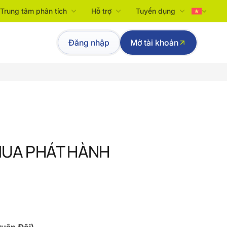
Trung tâm phân tích
Hỗ trợ
Tuyển dụng
Tiếng Việt
Đăng nhập
Mở tài khoản
English
MUA PHÁT HÀNH