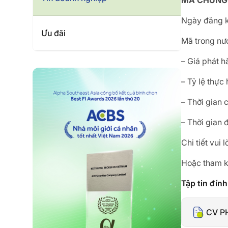
MÃ CHỨNG K
Ngày đăng k
Ưu đãi
Mã trong nư
– Giá phát h
– Tỷ lệ thực
– Thời gian
– Thời gian
Chi tiết vui
Hoặc tham k
Tập tin đín
CV P