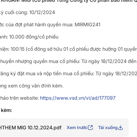
HOÁN: MIG (Cổ phiếu Tổng Công ty Cổ phần Bảo hiểm Q
ý cuối cùng: 10/12/2024
ớc của đợt phát hành quyền mua: MIRMIG241
ành: 10.000 đồng/cổ phiếu
 hiện: 100:15 (cổ đông sở hữu 01 cổ phiếu được hưởng 01 quy
 chuyển nhượng quyền mua cổ phiếu: Từ ngày 18/12/2024 đến
 đăng ký đặt mua và nộp tiền mua cổ phiếu: Từ ngày 18/12/2
 lòng xem công văn đính kèm.
hảo trên website:
https://www.vsd.vn/vi/ad/177097
h kèm:
HTHEM MIG 10.12.2024.pdf
Xem trước
Tải xuống