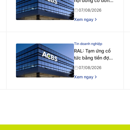
hội đồng cổ đông
bất thường năm
07/08/2026
2026 lần thứ nhất
Xem ngay
Tin doanh nghiệp
RAL: Tạm ứng cổ
tức bằng tiền đợt 1
năm 2026
07/08/2026
Xem ngay