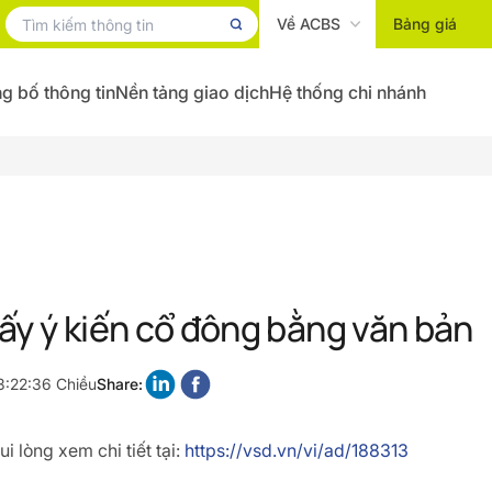
Về ACBS
Bảng giá
g bố thông tin
Nền tảng giao dịch
Hệ thống chi nhánh
ấy ý kiến cổ đông bằng văn bản
3:22:36 Chiều
Share:
i lòng xem chi tiết tại:
https://vsd.vn/vi/ad/188313