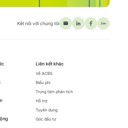
Kết nối với chúng tôi
ức
Liên kết khác
Về ACBS
ế
Biểu phí
Trung tâm phân tích
ên
Hỗ trợ
Tuyển dụng
động
Góc đầu tư