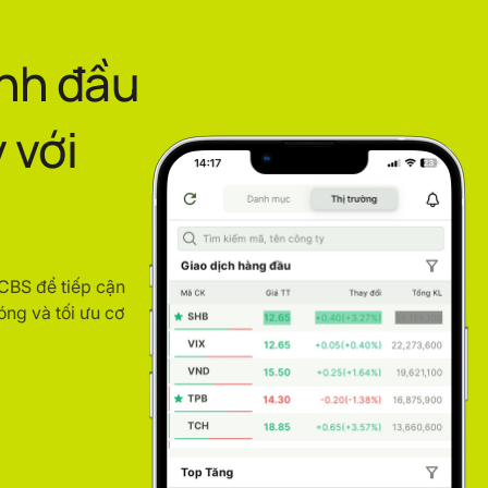
ình đầu
 với
ACBS để tiếp cận
óng và tối ưu cơ