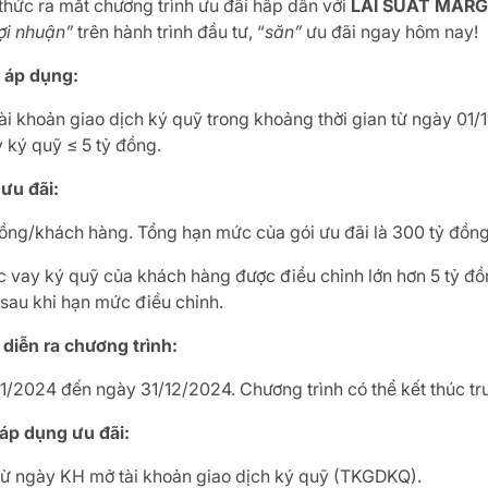
hức ra mắt chương trình ưu đãi hấp dẫn với
LÃI SUẤT MARG
lợi nhuận”
trên hành trình đầu tư, “
săn”
ưu đãi ngay hôm nay!
g áp dụng:
tài khoản giao dịch ký quỹ trong khoảng thời gian từ ngày 01
 ký quỹ ≤ 5 tỷ đồng.
 ưu đãi:
 đồng/khách hàng. Tổng hạn mức của gói ưu đãi là 300 tỷ đồn
 vay ký quỹ của khách hàng được điều chỉnh lớn hơn 5 tỷ đồn
sau khi hạn mức điều chỉnh.
 diễn ra chương trình:
1/2024 đến ngày 31/12/2024. Chương trình có thể kết thúc trư
 áp dụng ưu đãi:
từ ngày KH mở tài khoản giao dịch ký quỹ (TKGDKQ).