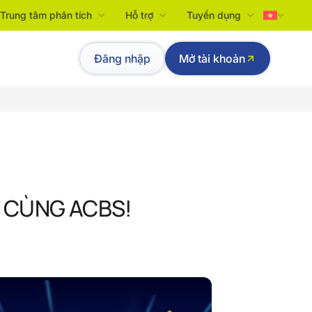
Trung tâm phân tích
Hỗ trợ
Tuyển dụng
Tiếng Việt
Đăng nhập
Mở tài khoản
English
N CÙNG ACBS!