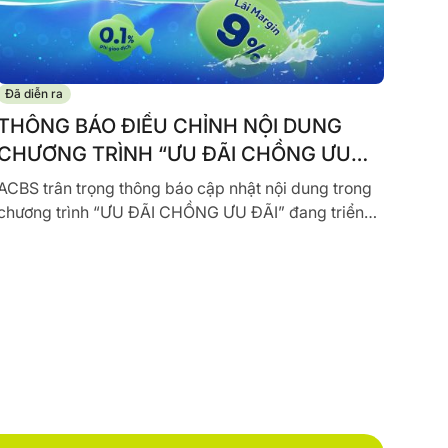
Đã diễn ra
THÔNG BÁO ĐIỀU CHỈNH NỘI DUNG
CHƯƠNG TRÌNH “ƯU ĐÃI CHỒNG ƯU
ĐÃI”
ACBS trân trọng thông báo cập nhật nội dung trong
chương trình “ƯU ĐÃI CHỒNG ƯU ĐÃI” đang triển
khai, cụ thể như sau: LÃI SUẤT MARGIN ĐIỀU
CHỈNH:...