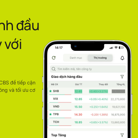
ình đầu
 với
ACBS để tiếp cận
óng và tối ưu cơ