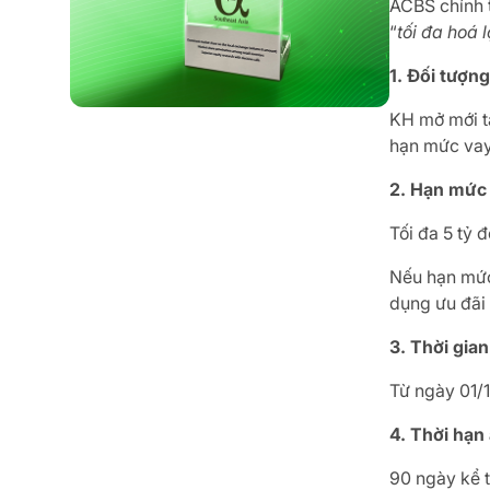
ACBS chính t
“
tối đa hoá 
1. Đối tượn
KH mở mới 
hạn mức vay
2. Hạn mức
Tối đa 5 tỷ
Nếu hạn mức
dụng ưu đãi 
3. Thời gian
Từ ngày 01/1
4. Thời hạn
90 ngày kể 