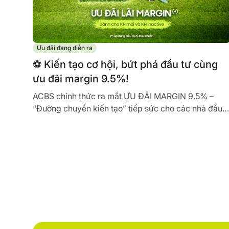
Ưu đãi đang diễn ra
️⚽ Kiến tạo cơ hội, bứt phá đầu tư cùng
ưu đãi margin 9.5%!
ACBS chính thức ra mắt ƯU ĐÃI MARGIN 9.5% –
“Đường chuyền kiến tạo” tiếp sức cho các nhà đầu
tư sở hữu nguồn vốn tối ưu, tự tin...