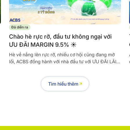
Đã diễn ra
Chào hè rực rỡ, đầu tư không ngại với
ƯU ĐÃI MARGIN 9.5% ☀️
Hè về nắng lên rực rỡ, nhiều cơ hội cũng đang mở
lối, ACBS đồng hành với nhà đầu tư với ƯU ĐÃI LÃI
MARGIN 9.5%/năm và PHÍ GIAO...
Tìm hiểu thêm