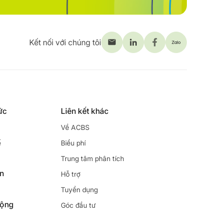
Kết nối với chúng tôi
ức
Liên kết khác
Về ACBS
ế
Biểu phí
Trung tâm phân tích
ên
Hỗ trợ
Tuyển dụng
động
Góc đầu tư