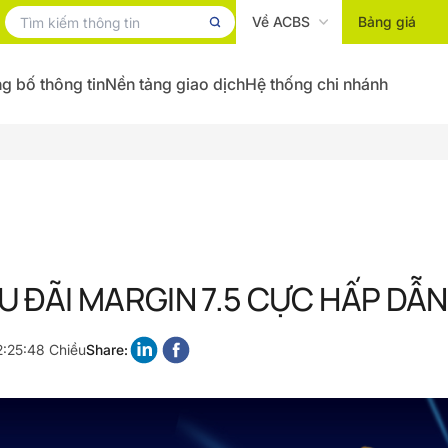
Về ACBS
Bảng giá
g bố thông tin
Nền tảng giao dịch
Hệ thống chi nhánh
U ĐÃI MARGIN 7.5 CỰC HẤP DẪ
2:25:48 Chiều
Share: