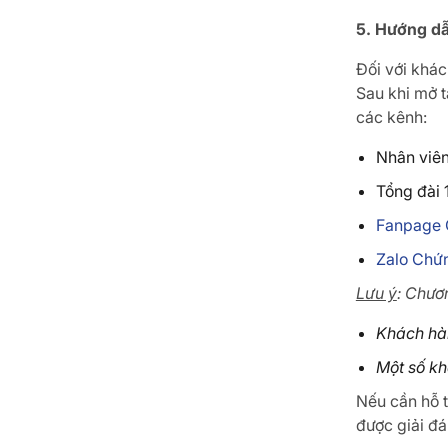
5. Hướng dẫ
Đối với khác
Sau khi mở t
các kênh:
Nhân viên
Tổng đài 
Fanpage 
Zalo Chứ
Lưu ý
: Chươ
Khách hà
Một số kh
Nếu cần hỗ t
được giải đ