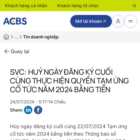
Khách hàng cá nhân
Khách hàng tổ chức
Mở tài khoản
…
Tin doanh nghiệp
Quay lại
SVC: HUỶ NGÀY ĐĂNG KÝ CUỐI
CÙNG THỰC HIỆN QUYỀN TẠM ỨNG
CỔ TỨC NĂM 2024 BẰNG TIỀN
24/07/2024 - 5:17:14 Chiều
Share:
Hủy ngày đăng ký cuối cùng 22/07/2024 Tạm ứng
cổ tức năm
2024 bằng tiền theo Thông báo số