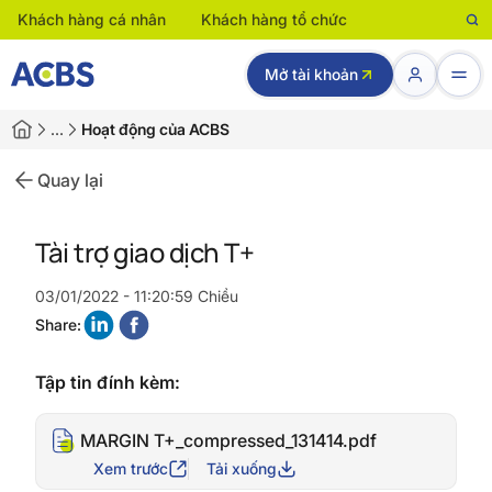
Khách hàng cá nhân
Khách hàng tổ chức
Mở tài khoản
…
Hoạt động của ACBS
Quay lại
Tài trợ giao dịch T+
03/01/2022 - 11:20:59 Chiều
Share:
Tập tin đính kèm:
MARGIN T+_compressed_131414.pdf
Xem trước
Tải xuống