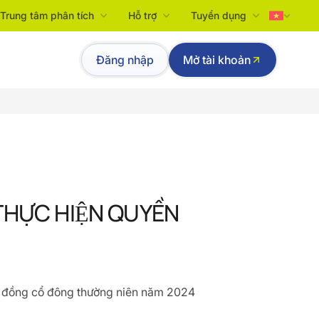
Trung tâm phân tích
Hỗ trợ
Tuyển dụng
Tiếng Việt
Đăng nhập
Mở tài khoản
English
THỰC HIỆN QUYỀN
i đồng cổ đông thường niên năm 2024