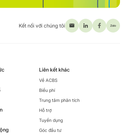
Kết nối với chúng tôi
ức
Liên kết khác
Về ACBS
ế
Biểu phí
Trung tâm phân tích
ên
Hỗ trợ
Tuyển dụng
động
Góc đầu tư