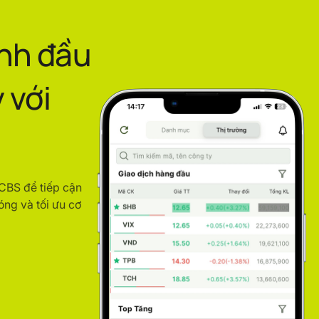
ình đầu
 với
ACBS để tiếp cận
óng và tối ưu cơ