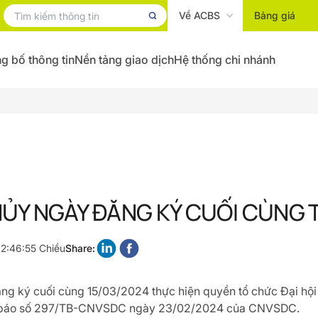
Về ACBS
Bảng giá
g bố thông tin
Nền tảng giao dịch
Hệ thống chi nhánh
ỦY NGÀY ĐĂNG KÝ CUỐI CÙNG 
2:46:55 Chiều
Share:
ng ký cuối cùng 15/03/2024 thực hiện quyền tổ
chức Đại hộ
 báo số 297/TB-CNVSDC ngày 23/02/2024 của CNVSDC.