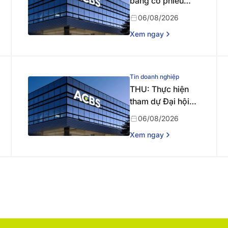
bằng cổ phiếu
năm 2025
06/08/2026
Xem ngay
Tin doanh nghiệp
THU: Thực hiện
tham dự Đại hội
đồng cổ đông
06/08/2026
thường niên năm
Xem ngay
2026