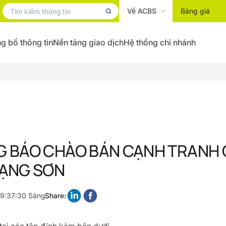
Về ACBS
Bảng giá
g bố thông tin
Nền tảng giao dịch
Hệ thống chi nhánh
 BÁO CHÀO BÁN CẠNH TRANH 
ẠNG SƠN
 9:37:30 Sáng
Share: