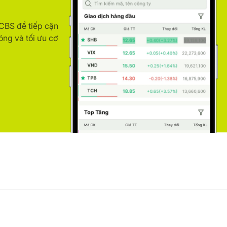
ACBS để tiếp cận
óng và tối ưu cơ