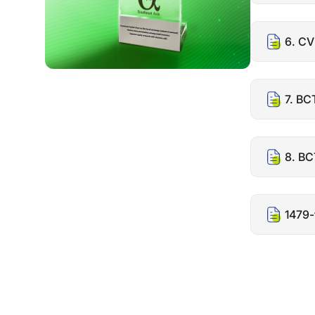
6. CV
7. BC
8. BC
1479-