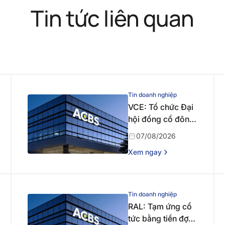
Tin tức liên quan
Tin doanh nghiệp
VCE: Tổ chức Đại
hội đồng cổ đông
bất thường năm
07/08/2026
2026 lần thứ nhất
Xem ngay
Tin doanh nghiệp
RAL: Tạm ứng cổ
tức bằng tiền đợt 1