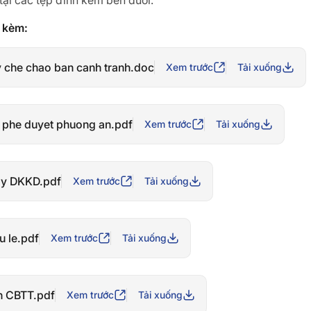
 tại các tệp đính kèm bên dưới.
h kèm:
y che chao ban canh tranh.doc
Xem trước
Tải xuống
 phe duyet phuong an.pdf
Xem trước
Tải xuống
ay DKKD.pdf
Xem trước
Tải xuống
u le.pdf
Xem trước
Tải xuống
n CBTT.pdf
Xem trước
Tải xuống