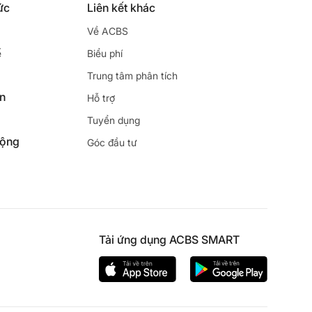
ức
Liên kết khác
Về ACBS
ế
Biểu phí
Trung tâm phân tích
ên
Hỗ trợ
Tuyển dụng
động
Góc đầu tư
Tải ứng dụng ACBS SMART