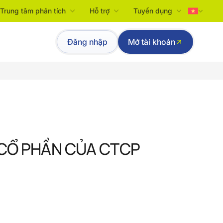
Trung tâm phân tích
Hỗ trợ
Tuyển dụng
Tiếng Việt
Đăng nhập
Mở tài khoản
English
CỔ PHẦN CỦA CTCP