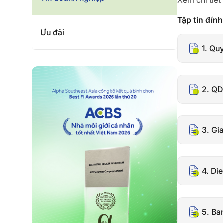
Xem chi tiết
Tập tin đín
Ưu đãi
1. Qu
2. QD
3. Gi
4. Die
5. Ba