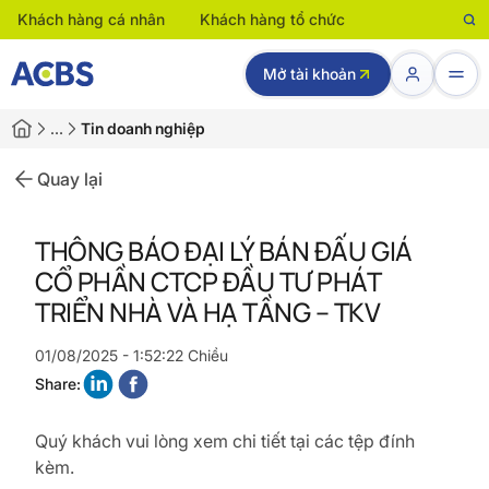
Khách hàng cá nhân
Khách hàng tổ chức
Mở tài khoản
…
Tin doanh nghiệp
Quay lại
THÔNG BÁO ĐẠI LÝ BÁN ĐẤU GIÁ
CỔ PHẦN CTCP ĐẦU TƯ PHÁT
TRIỂN NHÀ VÀ HẠ TẦNG – TKV
01/08/2025 - 1:52:22 Chiều
Share:
Quý khách vui lòng xem chi tiết tại các tệp đính
kèm.