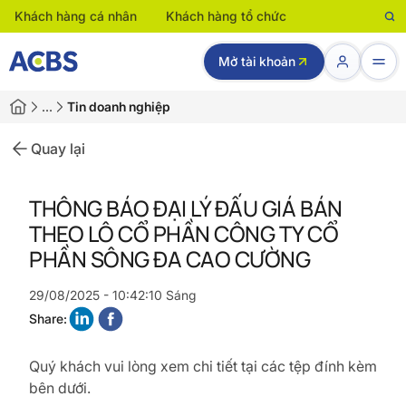
Khách hàng cá nhân
Khách hàng tổ chức
Mở tài khoản
…
Tin doanh nghiệp
Quay lại
THÔNG BÁO ĐẠI LÝ ĐẤU GIÁ BÁN
THEO LÔ CỔ PHẦN CÔNG TY CỔ
PHẦN SÔNG ĐA CAO CƯỜNG
29/08/2025 - 10:42:10 Sáng
Share:
Quý khách vui lòng xem chi tiết tại các tệp đính kèm
bên dưới.