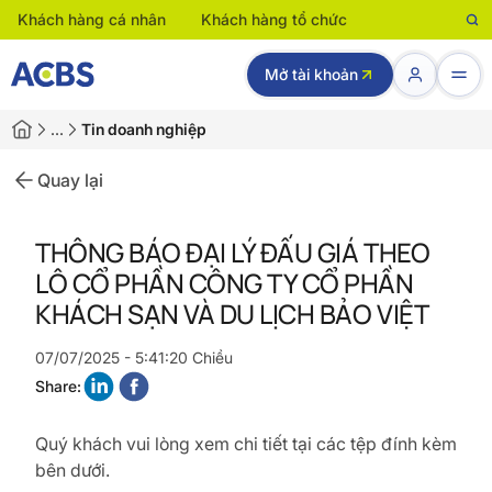
Khách hàng cá nhân
Khách hàng tổ chức
Mở tài khoản
…
Tin doanh nghiệp
Quay lại
THÔNG BÁO ĐẠI LÝ ĐẤU GIÁ THEO
LÔ CỔ PHẦN CÔNG TY CỔ PHẦN
KHÁCH SẠN VÀ DU LỊCH BẢO VIỆT
07/07/2025 - 5:41:20 Chiều
Share:
Quý khách vui lòng xem chi tiết tại các tệp đính kèm
bên dưới.