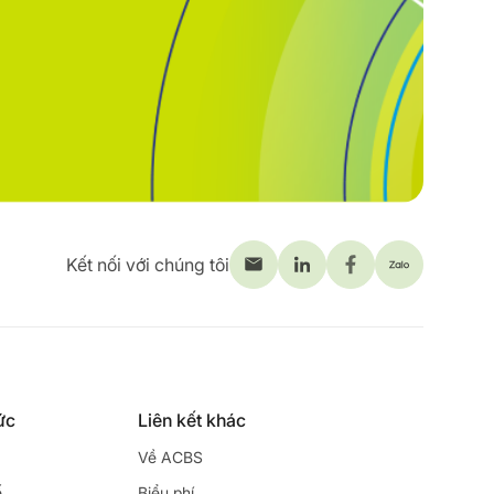
Kết nối với chúng tôi
ức
Liên kết khác
Về ACBS
ế
Biểu phí