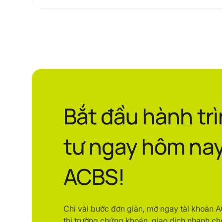
Bắt đầu hành tr
tư ngay hôm nay
ACBS!
Chỉ vài bước đơn giản, mở ngay tài khoản 
thị trường chứng khoán, giao dịch nhanh ch