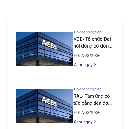
Tin doanh nghiệp
VCE: Tổ chức Đại
hội đồng cổ đông
bất thường năm
07/08/2026
2026 lần thứ nhất
Xem ngay
Tin doanh nghiệp
RAL: Tạm ứng cổ
tức bằng tiền đợt 1
năm 2026
07/08/2026
Xem ngay