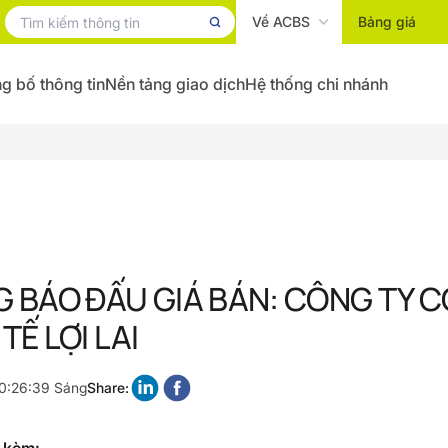
Về ACBS
Bảng giá
g bố thông tin
Nền tảng giao dịch
Hệ thống chi nhánh
 BÁO ĐẤU GIÁ BÁN: CÔNG TY CỔ
Ế LỢI LAI
10:26:39 Sáng
Share: