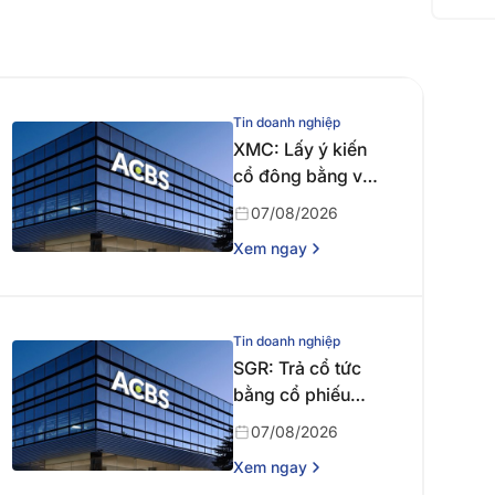
Tin doanh nghiệp
XMC: Lấy ý kiến
cổ đông bằng văn
bản
07/08/2026
Xem ngay
Tin doanh nghiệp
SGR: Trả cổ tức
bằng cổ phiếu
năm 2024
07/08/2026
Xem ngay