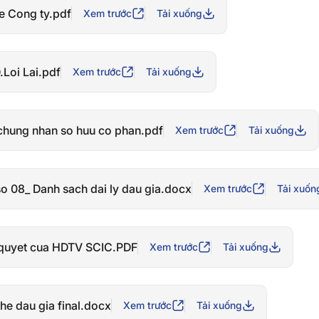
le Cong ty.pdf
Xem trước
Tải xuống
Loi Lai.pdf
Xem trước
Tải xuống
chung nhan so huu co phan.pdf
Xem trước
Tải xuống
o 08_ Danh sach dai ly dau gia.docx
Xem trước
Tải xuốn
quyet cua HDTV SCIC.PDF
Xem trước
Tải xuống
he dau gia final.docx
Xem trước
Tải xuống