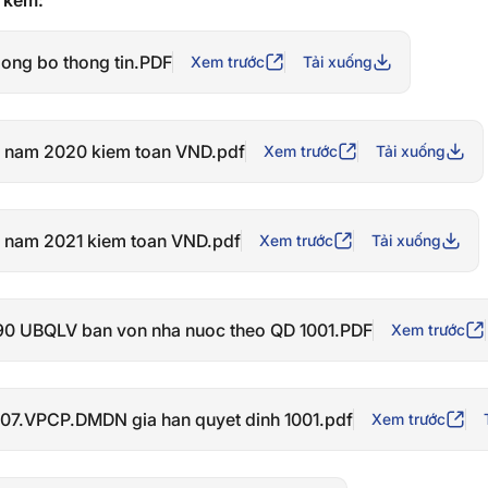
h kèm:
ong bo thong tin.PDF
Xem trước
Tải xuống
 nam 2020 kiem toan VND.pdf
Xem trước
Tải xuống
nam 2021 kiem toan VND.pdf
Xem trước
Tải xuống
0 UBQLV ban von nha nuoc theo QD 1001.PDF
Xem trước
7.VPCP.DMDN gia han quyet dinh 1001.pdf
Xem trước