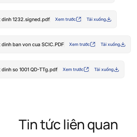
 dinh 1232.signed.pdf
Xem trước
Tải xuống
 dinh ban von cua SCIC.PDF
Xem trước
Tải xuống
 dinh so 1001 QD-TTg.pdf
Xem trước
Tải xuống
Tin tức liên quan