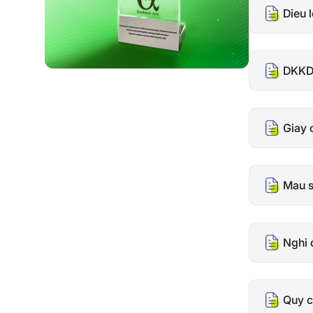
Dieu 
DKKD.
Giay 
Mau s
Nghi 
Quy c