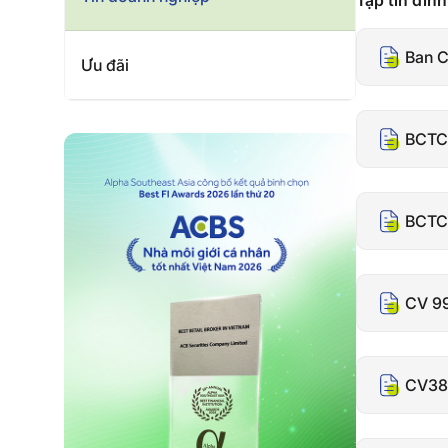
Tập tin đín
Ban C
Ưu đãi
BCTC
BCTC 
CV 99
CV380