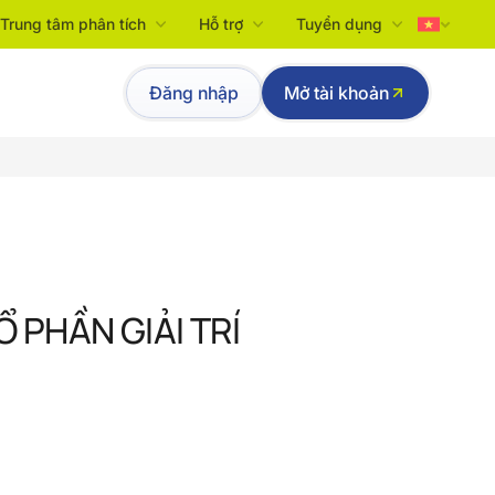
Trung tâm phân tích
Hỗ trợ
Tuyển dụng
Tiếng Việt
Đăng nhập
Mở tài khoản
English
 PHẦN GIẢI TRÍ