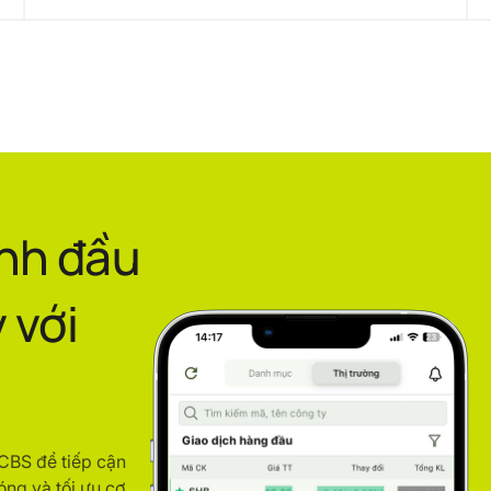
ình đầu
 với
ACBS để tiếp cận
óng và tối ưu cơ