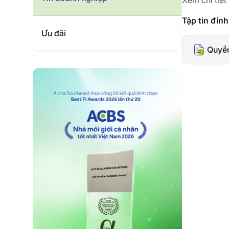
Xem chi tiết
Tập tin đín
Ưu đãi
Quyền