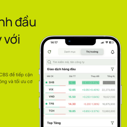
ình đầu
 với
ACBS để tiếp cận
óng và tối ưu cơ