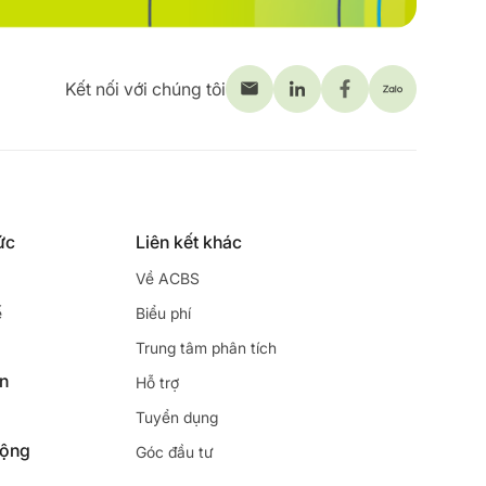
Kết nối với chúng tôi
ức
Liên kết khác
Về ACBS
ế
Biểu phí
Trung tâm phân tích
ên
Hỗ trợ
Tuyển dụng
động
Góc đầu tư