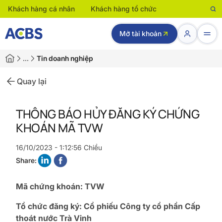
Khách hàng cá nhân
Khách hàng tổ chức
Mở tài khoản
…
Tin doanh nghiệp
Quay lại
THÔNG BÁO HỦY ĐĂNG KÝ CHỨNG
KHOÁN MÃ TVW
16/10/2023 - 1:12:56 Chiều
Share:
Mã chứng khoán: TVW
Tổ chức đăng ký: Cổ phiếu Công ty cổ phần Cấp
thoát nước Trà Vinh