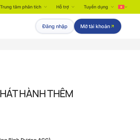
Trung tâm phân tích
Hỗ trợ
Tuyển dụng
Tiếng Việt
Đăng nhập
Mở tài khoản
English
PHÁT HÀNH THÊM