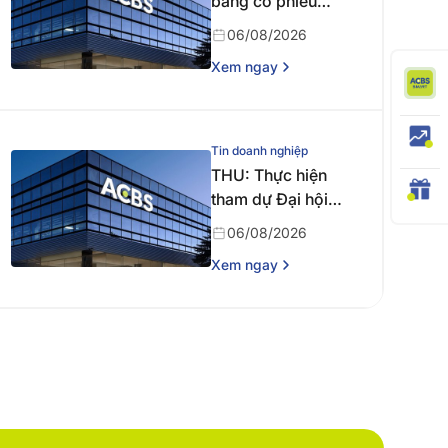
bằng cổ phiếu
năm 2025
06/08/2026
Xem ngay
Tin doanh nghiệp
THU: Thực hiện
tham dự Đại hội
đồng cổ đông
06/08/2026
thường niên năm
Xem ngay
2026