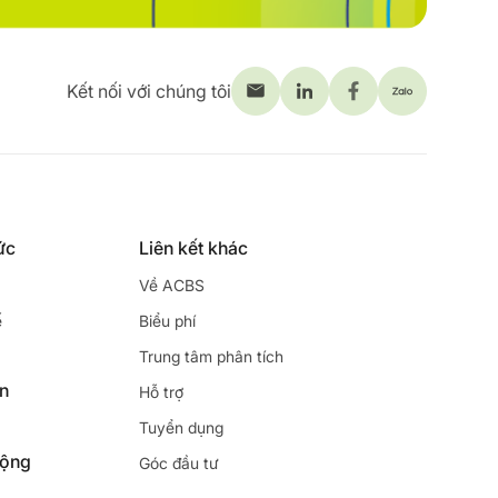
Kết nối với chúng tôi
ức
Liên kết khác
Về ACBS
ế
Biểu phí
Trung tâm phân tích
ên
Hỗ trợ
Tuyển dụng
động
Góc đầu tư