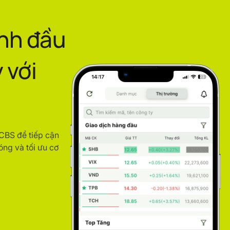
ình đầu
 với
ACBS để tiếp cận
óng và tối ưu cơ