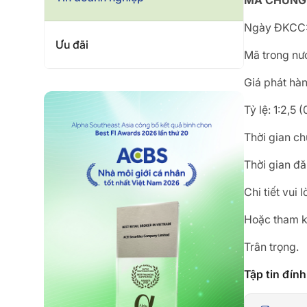
MÃ CHỨNG K
Ngày ĐKCC:
Ưu đãi
Mã trong nư
Giá phát hà
Tỷ lệ: 1:2,5
Thời gian c
Thời gian đ
Chi tiết vui
Hoặc tham k
Trân trọng.
Tập tin đín