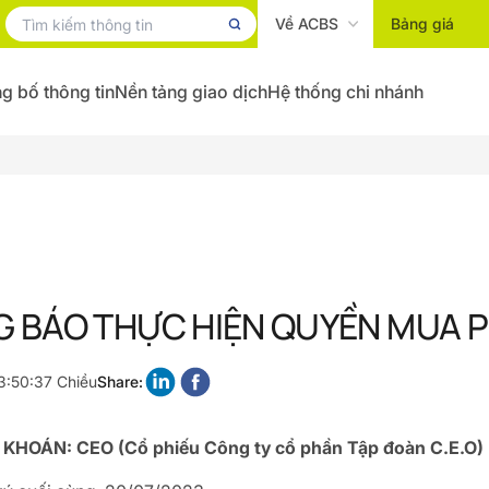
Về ACBS
Bảng giá
g bố thông tin
Nền tảng giao dịch
Hệ thống chi nhánh
 BÁO THỰC HIỆN QUYỀN MUA 
3:50:37 Chiều
Share:
HOÁN: CEO (Cổ phiếu Công ty cổ phần Tập đoàn C.E.O)