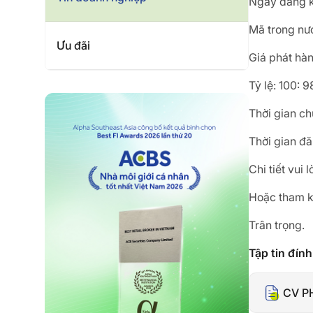
Ngày đăng k
Mã trong nư
Ưu đãi
Giá phát hà
Tỷ lệ: 100: 
Thời gian c
Thời gian đ
Chi tiết vui
Hoặc tham k
Trân trọng.
Tập tin đín
CV P