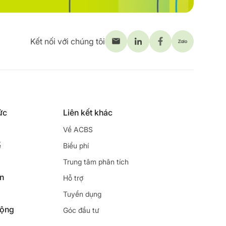
Kết nối với chúng tôi
ức
Liên kết khác
Về ACBS
ế
Biểu phí
Trung tâm phân tích
ên
Hỗ trợ
Tuyển dụng
động
Góc đầu tư