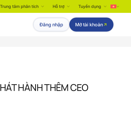
Trung tâm phân tích
Hỗ trợ
Tuyển dụng
Tiếng Việt
Đăng nhập
Mở tài khoản
English
PHÁT HÀNH THÊM CEO