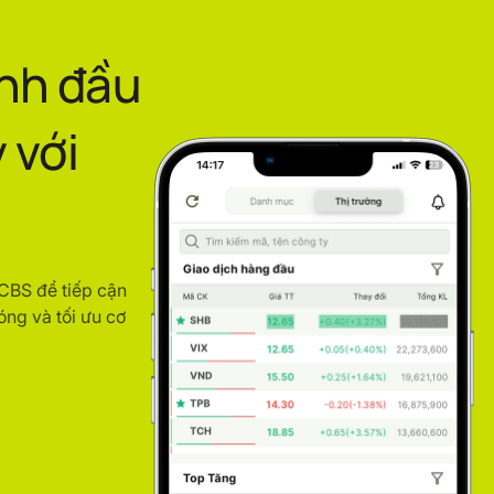
ình đầu
 với
ACBS để tiếp cận
óng và tối ưu cơ