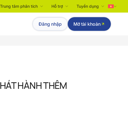
Trung tâm phân tích
Hỗ trợ
Tuyển dụng
Tiếng Việt
Đăng nhập
Mở tài khoản
English
PHÁT HÀNH THÊM