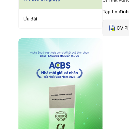
Chi tiết vui
Tập tin đín
Ưu đãi
CV P