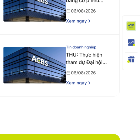
bằng cổ phiếu
năm 2025
06/08/2026
Xem ngay
Tin doanh nghiệp
THU: Thực hiện
tham dự Đại hội
đồng cổ đông
06/08/2026
thường niên năm
Xem ngay
2026