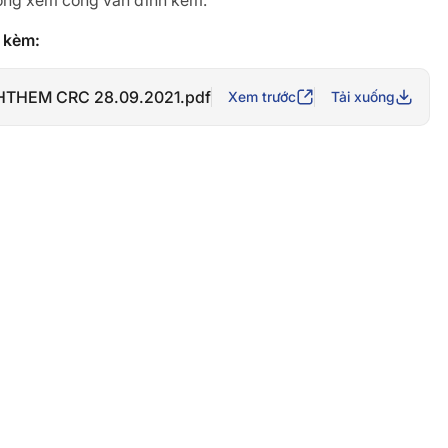
 lòng xem công văn đính kèm.
h kèm:
HTHEM CRC 28.09.2021.pdf
Xem trước
Tải xuống