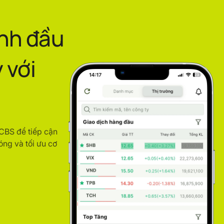
ình đầu
 với
ACBS để tiếp cận
óng và tối ưu cơ