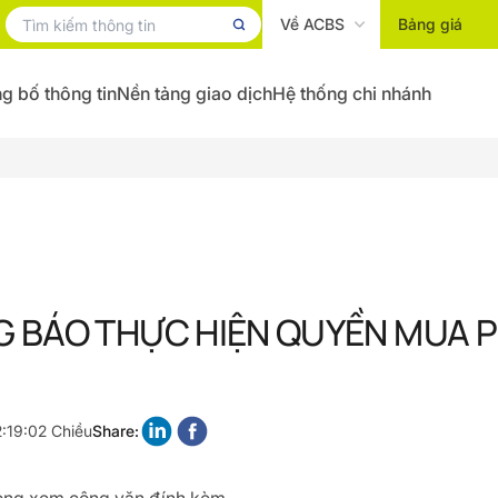
Về ACBS
Bảng giá
g bố thông tin
Nền tảng giao dịch
Hệ thống chi nhánh
 BÁO THỰC HIỆN QUYỀN MUA 
2:19:02 Chiều
Share: