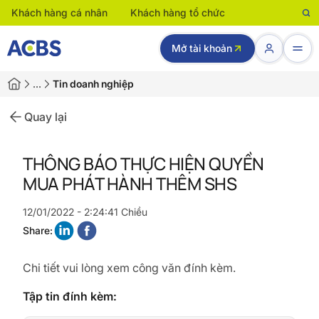
Khách hàng cá nhân
Khách hàng tổ chức
Mở tài khoản
…
Tin doanh nghiệp
Quay lại
THÔNG BÁO THỰC HIỆN QUYỀN
MUA PHÁT HÀNH THÊM SHS
12/01/2022 - 2:24:41 Chiều
Share:
Chi tiết vui lòng xem công văn đính kèm.
Tập tin đính kèm: