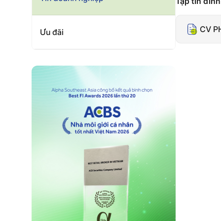
Tập tin đín
CV P
Ưu đãi