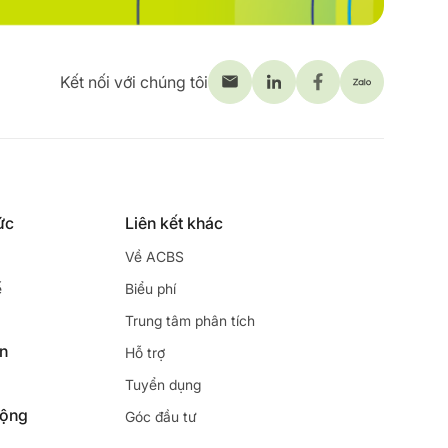
Kết nối với chúng tôi
ức
Liên kết khác
Về ACBS
ế
Biểu phí
Trung tâm phân tích
ên
Hỗ trợ
Tuyển dụng
động
Góc đầu tư