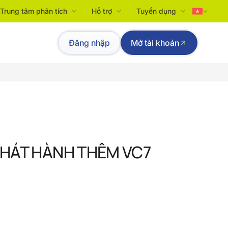
Trung tâm phân tích
Hỗ trợ
Tuyển dụng
Tiếng Việt
Đăng nhập
Mở tài khoản
English
HÁT HÀNH THÊM VC7