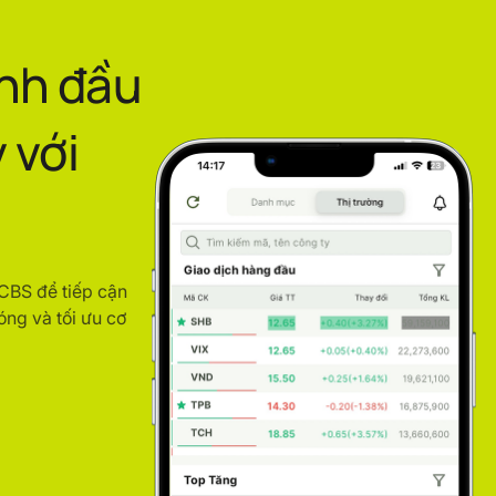
ình đầu
 với
ACBS để tiếp cận
óng và tối ưu cơ