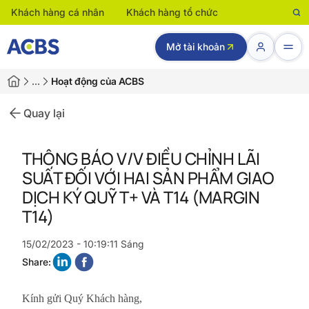
Khách hàng cá nhân
Khách hàng tổ chức
Mở tài khoản
…
Hoạt động của ACBS
Quay lại
THÔNG BÁO V/V ĐIỀU CHỈNH LÃI
SUẤT ĐỐI VỚI HAI SẢN PHẨM GIAO
DỊCH KÝ QUỸ T+ VÀ T14 (MARGIN
T14)
15/02/2023 - 10:19:11 Sáng
Share:
Kính gửi Quý Khách hàng,