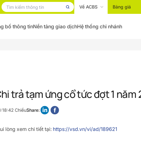
Về ACBS
Bảng giá
g bố thông tin
Nền tảng giao dịch
Hệ thống chi nhánh
hi trả tạm ứng cổ tức đợt 1 năm
3:18:42 Chiều
Share:
i lòng xem chi tiết tại:
https://vsd.vn/vi/ad/189621