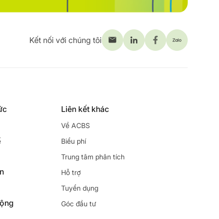
Kết nối với chúng tôi
ức
Liên kết khác
Về ACBS
ế
Biểu phí
Trung tâm phân tích
ên
Hỗ trợ
Tuyển dụng
động
Góc đầu tư