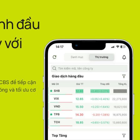
ình đầu
 với
ACBS để tiếp cận
óng và tối ưu cơ