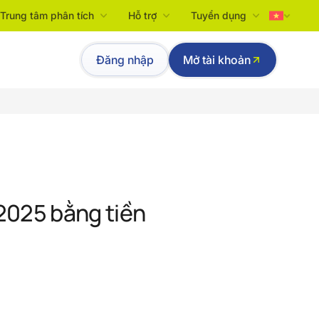
Trung tâm phân tích
Hỗ trợ
Tuyển dụng
Tiếng Việt
Đăng nhập
Mở tài khoản
English
 2025 bằng tiền