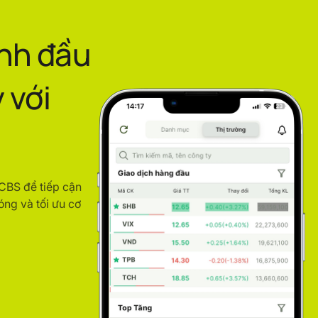
ình đầu
 với
ACBS để tiếp cận
óng và tối ưu cơ