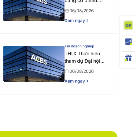
bằng cổ phiếu
năm 2025
06/08/2026
Xem ngay
Tin doanh nghiệp
THU: Thực hiện
tham dự Đại hội
đồng cổ đông
06/08/2026
thường niên năm
Xem ngay
2026