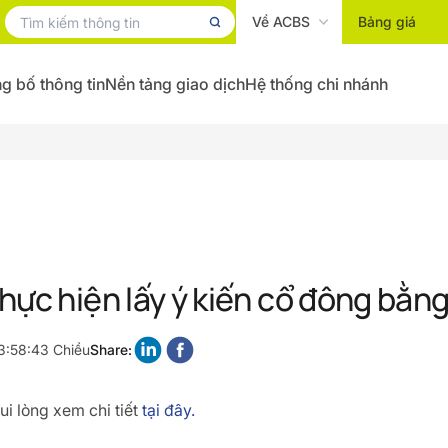
Về ACBS
Bảng giá
g bố thông tin
Nền tảng giao dịch
Hệ thống chi nhánh
hực hiện lấy ý kiến cổ đông bằn
3:58:43 Chiều
Share:
i lòng xem chi tiết
tại đây.