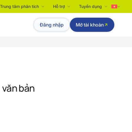
Trung tâm phân tích
Hỗ trợ
Tuyển dụng
Tiếng Việt
Đăng nhập
Mở tài khoản
English
g văn bản