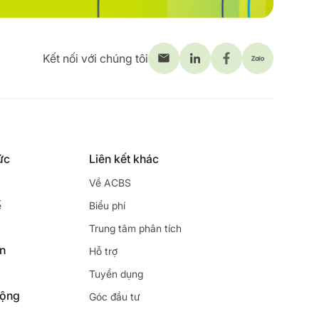
Kết nối với chúng tôi
ức
Liên kết khác
Về ACBS
ế
Biểu phí
Trung tâm phân tích
ên
Hỗ trợ
Tuyển dụng
động
Góc đầu tư