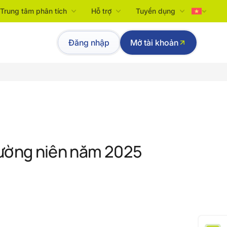
Trung tâm phân tích
Hỗ trợ
Tuyển dụng
Tiếng Việt
Đăng nhập
Mở tài khoản
English
hường niên năm 2025