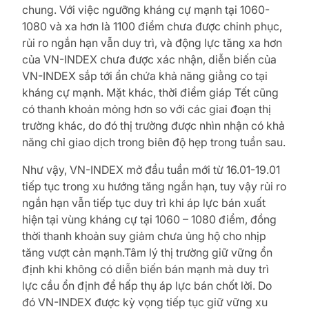
chung. Với việc ngưỡng kháng cự mạnh tại 1060-
1080 và xa hơn là 1100 điểm chưa được chinh phục,
rủi ro ngắn hạn vẫn duy trì, và động lực tăng xa hơn
của VN-INDEX chưa được xác nhận, diễn biến của
VN-INDEX sắp tới ẩn chứa khả năng giằng co tại
kháng cự mạnh. Mặt khác, thời điểm giáp Tết cũng
có thanh khoản mỏng hơn so với các giai đoạn thị
trường khác, do đó thị trường được nhìn nhận có khả
năng chỉ giao dịch trong biên độ hẹp trong tuần sau.
Như vậy, VN-INDEX mở đầu tuần mới từ 16.01-19.01
tiếp tục trong xu hướng tăng ngắn hạn, tuy vậy rủi ro
ngắn hạn vẫn tiếp tục duy trì khi áp lực bán xuất
hiện tại vùng kháng cự tại 1060 – 1080 điểm, đồng
thời thanh khoản suy giảm chưa ủng hộ cho nhịp
tăng vượt cản mạnh.Tâm lý thị trường giữ vững ổn
định khi không có diễn biến bán mạnh mà duy trì
lực cầu ổn định để hấp thụ áp lực bán chốt lời. Do
đó VN-INDEX được kỳ vọng tiếp tục giữ vững xu