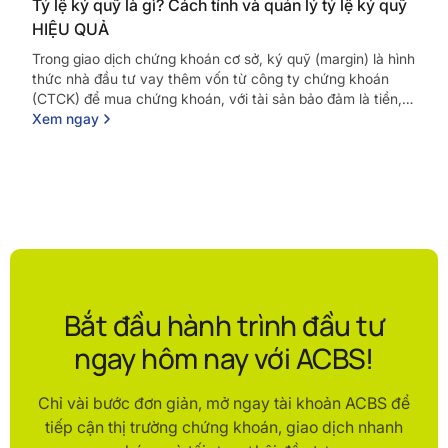
Tỷ lệ ký quỹ là gì? Cách tính và quản lý tỷ lệ ký quỹ
HIỆU QUẢ
Trong giao dịch chứng khoán cơ sở, ký quỹ (margin) là hình
thức nhà đầu tư vay thêm vốn từ công ty chứng khoán
(CTCK) để mua chứng khoán, với tài sản bảo đảm là tiền,
chứng khoán hiện...
Xem ngay
Bắt đầu hành trình đầu tư
ngay hôm nay với ACBS!
Chỉ vài bước đơn giản, mở ngay tài khoản ACBS để
tiếp cận thị trường chứng khoán, giao dịch nhanh