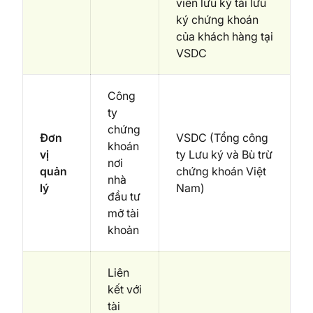
viên lưu ký tái lưu
ký chứng khoán
của khách hàng tại
VSDC
Công
ty
chứng
Đơn
VSDC (Tổng công
khoán
vị
ty Lưu ký và Bù trừ
nơi
quản
chứng khoán Việt
nhà
lý
Nam)
đầu tư
mở tài
khoản
Liên
kết với
tài