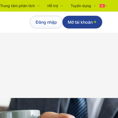
Trung tâm phân tích
Hỗ trợ
Tuyển dụng
Tiếng Việt
Đăng nhập
Mở tài khoản
English