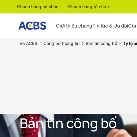
Khách hàng cá nhân
Khách hàng tổ chức
Giới thiệu chung
Tin tức & Ưu đãi
Côn
Về ACBS
Công bố thông tin
Bản tin công bố
Tỷ lệ a
Bản tin công bố