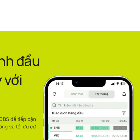
ình đầu
 với
ACBS để tiếp cận
óng và tối ưu cơ