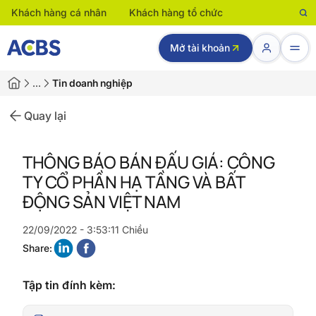
Khách hàng cá nhân
Khách hàng tổ chức
Mở tài khoản
…
Tin doanh nghiệp
Quay lại
THÔNG BÁO BÁN ĐẤU GIÁ: CÔNG
TY CỔ PHẦN HẠ TẦNG VÀ BẤT
ĐỘNG SẢN VIỆT NAM
22/09/2022 - 3:53:11 Chiều
Share:
Tập tin đính kèm: