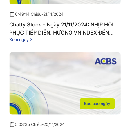
6:49:14 Chiều
-
21/11/2024
Chatty Stock – Ngày 21/11/2024: NHỊP HỒI
PHỤC TIẾP DIỄN, HƯỚNG VNINDEX ĐẾN
Xem ngay
NGƯỠNG 1.240 ĐIỂM
Báo cáo ngày
5:03:35 Chiều
-
20/11/2024