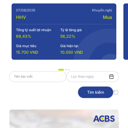
07/08/2026
Khuyến nghị
HHV
Mua
Tổng tỷ suất lợi nhuận
Tỷ lệ tăng giá
69,43%
56,22%
Giá mục tiêu
Giá hiện tại
15.700 VND
10.050 VND
Tìm kiếm