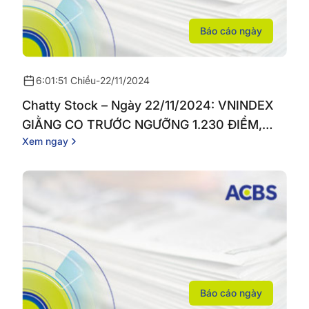
Báo cáo ngày
6:01:51 Chiều
-
22/11/2024
Chatty Stock – Ngày 22/11/2024: VNINDEX
GIẰNG CO TRƯỚC NGƯỠNG 1.230 ĐIỂM,
Xem ngay
KHỐI NGOẠI CHUYỂN SANG MUA RÒNG
Báo cáo ngày