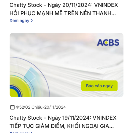
Chatty Stock – Ngày 20/11/2024: VNINDEX
HỒI PHỤC MẠNH MẼ TRÊN NỀN THANH
Xem ngay
KHOẢN THỊ TRƯỜNG VƯỢT TRỘI
Báo cáo ngày
4:52:02 Chiều
-
20/11/2024
Chatty Stock – Ngày 19/11/2024: VNINDEX
TIẾP TỤC GIẢM ĐIỂM, KHỐI NGOẠI GIA