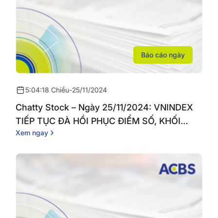
Báo cáo ngày
5:04:18 Chiều
-
25/11/2024
Chatty Stock – Ngày 25/11/2024: VNINDEX
TIẾP TỤC ĐÀ HỒI PHỤC ĐIỂM SỐ, KHỐI
Xem ngay
NGOẠI DUY TRÌ MUA RÒNG