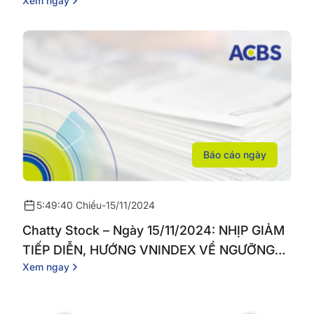
Xem ngay
TĂNG BÁN RÒNG
Báo cáo ngày
5:49:40 Chiều
-
15/11/2024
Chatty Stock – Ngày 15/11/2024: NHỊP GIẢM
TIẾP DIỄN, HƯỚNG VNINDEX VỀ NGƯỠNG
Xem ngay
1.200 ĐIỂM