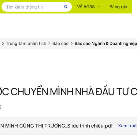
Về ACBS
Bảng giá
Trung tâm phân tích
Báo cáo
Báo cáo Ngành & Doanh nghiệ
ỢC CHUYỂN MÌNH NHÀ ĐẦU TƯ 
g
N MÌNH CÙNG THỊ TRƯỜNG_Slide trình chiếu.pdf
Xem trướ