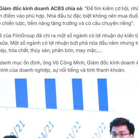
Giám đốc kinh doanh ACBS chia sẻ
: “Để tìm kiếm cơ hội, n
ọn điểm vào phù hợp. Nhà đầu tư đặc biệt không nên mua đuổi
chiến lược, tiềm năng tăng trưởng và có câu chuyện riêng”.
 của FiinGroup đã chỉ ra một số ngành có lợi nhuận dự kiến t
sữa. Một số ngành có lợi nhuận bứt phá nửa đầu năm nhưng t
hép, hóa chất, thủy sản, phân bón, may mặc,…
t danh mục ổn định, ông Võ Công Minh, Giám đốc kinh doanh AC
chính của doanh nghiệp, sự nổi tiếng và tính thanh khoản.