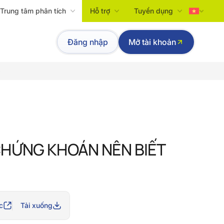
Trung tâm phân tích
Hỗ trợ
Tuyển dụng
Tiếng Việt
Đăng nhập
Mở tài khoản
English
p
CHỨNG KHOÁN NÊN BIẾT
c
Tải xuống